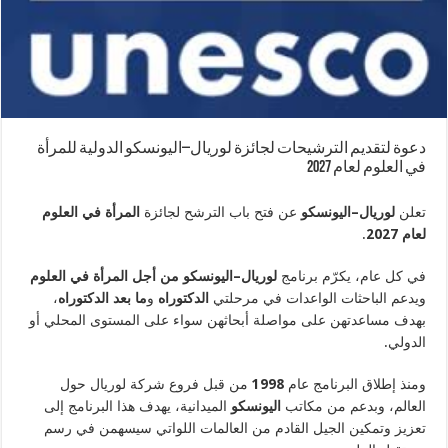
دعوة لتقديم الترشيحات لجائزة لوريال–اليونسكو الدولية للمرأة
في العلوم لعام 2027
تعلن
لوريال–اليونسكو
عن فتح باب الترشح لجائزة
المرأة في العلوم
لعام 2027
.
في كل عام، يكرّم برنامج
لوريال–اليونسكو من أجل المرأة في العلوم
ويدعم الباحثات الواعدات في مرحلتي
الدكتوراه
و
ما بعد الدكتوراه
،
بهدف مساعدتهن على مواصلة أبحاثهن سواء على المستوى المحلي أو
الدولي.
ومنذ إطلاق البرنامج عام
1998
من قبل فروع شركة لوريال حول
العالم، وبدعم من مكاتب
اليونسكو
الميدانية، يهدف هذا البرنامج إلى
تعزيز وتمكين الجيل القادم من العالمات اللواتي سيسهمن في رسم