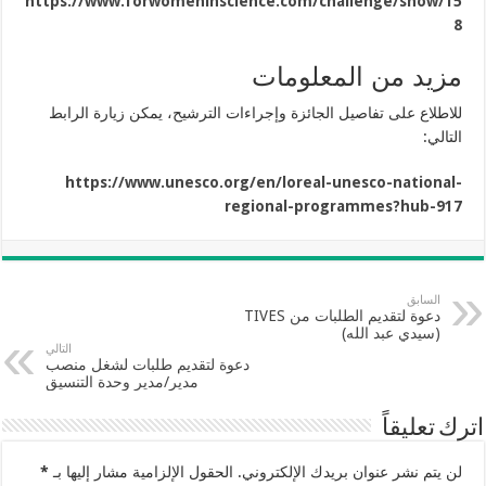
https://www.forwomeninscience.com/challenge/show/15
8
مزيد من المعلومات
للاطلاع على تفاصيل الجائزة وإجراءات الترشيح، يمكن زيارة الرابط
التالي:
https://www.unesco.org/en/loreal-unesco-national-
regional-programmes?hub-917
السابق
دعوة لتقديم الطلبات من TIVES
(سيدي عبد الله)
التالي
دعوة لتقديم طلبات لشغل منصب
مدير/مدير وحدة التنسيق
اترك تعليقاً
لن يتم نشر عنوان بريدك الإلكتروني.
الحقول الإلزامية مشار إليها بـ
*