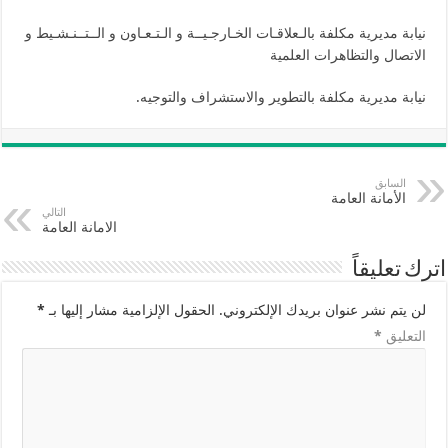
نيابة مديرية مكلفة بالـﻌﻼﻗـﺎت الخـﺎرﺟـﻴــﺔ و اﻟـﺘـﻌـﺎون و اﻟــﺘــﻨـﺸـﻴﻂ و
اﻻﺗﺼﺎل واﻟﺘﻈﺎﻫﺮات اﻟﻌﻠﻤﻴﺔ
نيابة مديرية مكلفة بالتطوير والاستشراف والتوجيه.
السابق
الأمانة العامة
التالي
الامانة العامة
اترك تعليقاً
لن يتم نشر عنوان بريدك الإلكتروني.
الحقول الإلزامية مشار إليها بـ
*
التعليق
*