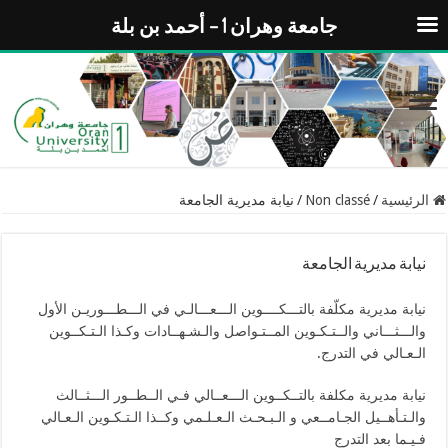
جامعة وهران 1 – أحمد بن بلة
الرئيسية
/
Non classé
/
نيابة مديرية الجامعة
نيابة مديرية الجامعة
نيابة مديرية مكلّفة بالتـــﻜــــﻮﻳﻦ اﻟـــﻌـــﺎﻟـﻲ ﻓﻲ اﻟـــﻄـــﻮرﻳـﻦ اﻷول
واﻟـــﺜـــﺎﻧﻲ واﻟــﺘـﻜـﻮﻳﻦ المــﺘـﻮاﺻﻞ واﻟـﺸـﻬــﺎدات وﻛـﺬا اﻟـﺘـﻜــﻮﻳﻦ
اﻟـﻌـﺎﻟﻲ في التدرج.
نيابة مديرية مكلفة بالتــﻜــﻮﻳﻦ اﻟـــﻌــﺎﻟﻲ ﻓـﻲ اﻟــﻄــﻮر اﻟـــﺜــﺎﻟﺚ
واﻟـﺘـﺄﻫــﻴﻞ الجـﺎﻣــﻌﻲ و اﻟـﺒـحـﺚ اﻟـﻌـلـﻤﻲ وﻛــﺬا اﻟـﺘـﻜـﻮﻳﻦ اﻟـﻌـﺎﻟﻲ
ﻓـﻴـﻤﺎ ﺑﻌﺪ اﻟﺘﺪرج