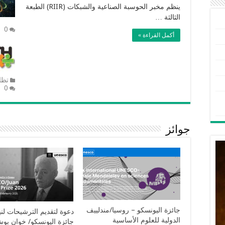
ينظم مخبر الحوسبة الصناعية والشبكات (RIIR) الطبعة
الثالثة …
0
أكمل القراءة »
تظا
0
جوائز
جائزة اليونسكو – روسيا/مندلييف
دعوة لتقديم الترشيحات لن
الدولية للعلوم الأساسية
جائزة اليونسكو/ خوان بو