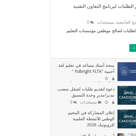
الطلبات لبرنامج التعاون التقنية
.
نح الجامعية
مستجدات
0
,
الطلبات لصالح موظفي مؤسسات التعليم
»
منحة أستاذ مساعد في تعليم لغة
أجنبية “Fulbright FLTA “
المنح الجامعية
مستجدات
,
دعوة لتقديم طلبات لشغل منصب
مدير/مدير وحدة التنسيق
مستجدات
0
إعلان المشاركة في المخيم
الوطني للأنشطة العلمية
للروبوتيك 2026
مستجدات
0