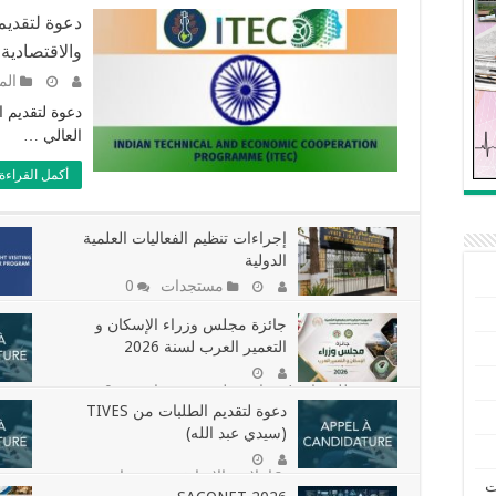
دعوة لتقديم 
والاقتصادية
الم
دعوة لتقديم 
العالي …
أكمل القراءة 
إجراءات تنظيم الفعاليات العلمية
الدولية
مستجدات
0
0
جائزة مجلس وزراء الإسكان و
التعمير العرب لسنة 2026
دعوة للمشاريع/ جوائز دولية
مستجدات
0
,
دعوة لتقديم الطلبات من TIVES
(سيدي عبد الله)
اعلان : الاساتذة
مستجدات
,
ت
0