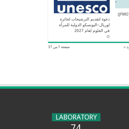
مجلة كلية الطب بوهران (JFMO)
دعوة لتقديم الترشيحات لجائزة
لوريال–اليونسكو الدولية للمرأة
في العلوم لعام 2027
ة »
صفحة 1 من 37
LABORATORY
74