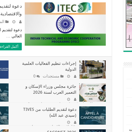
دعوة لتقديم 
والاقتصادية
الم
دعوة لتقديم 
العالي …
أكمل القراءة 
إجراءات تنظيم الفعاليات العلمية
الدولية
مستجدات
0
0
جائزة مجلس وزراء الإسكان و
التعمير العرب لسنة 2026
دعوة للمشاريع/ جوائز دولية
مستجدات
0
,
دعوة لتقديم الطلبات من TIVES
(سيدي عبد الله)
اعلان : الاساتذة
مستجدات
,
ت
0