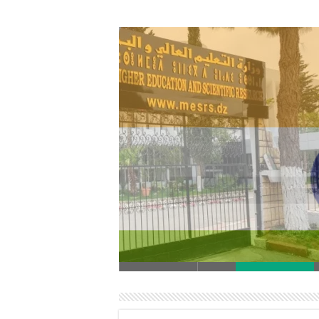
المراسلات رقم 218 بتاريخ 14 يوليو 2026 من قسم التعاون والتبادل الجامعي في MESRS/SDPUR بشأن