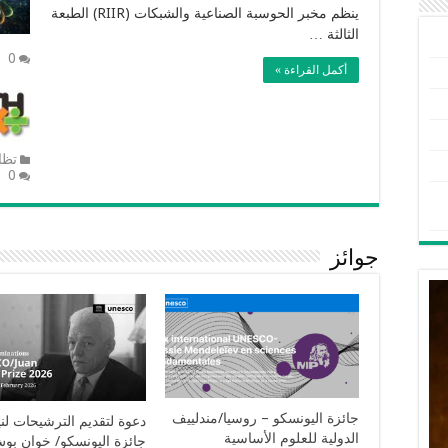
ينظم مخبر الحوسبة الصناعية والشبكات (RIIR) الطبعة
الثالثة …
0
أكمل القراءة »
تظا
0
جوائز
جائزة الإسكوا للمحتوى الرقمي
جائزة الملك سلمان لأبحا
العربي من أجل التنمية المستدامة
الاعاقة بالمملكة العربية ا