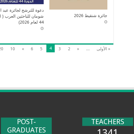
دعوة للترشح لجائزة عبد ا
جائزة شنقيط 2026
شومان للباحثين العرب ( ا
44 لعام 2026)
4
« الأولى
...
«
2
3
5
6
»
10
20
POST-
TEACHERS
GRADUATES
1341