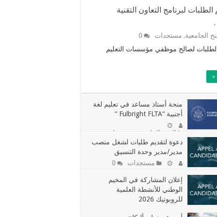
الطلبات لبرنامج التعاون التقنية
.
نح الجامعية
مستجدات
0
,
الطلبات لصالح موظفي مؤسسات التعليم
»
منحة أستاذ مساعد في تعليم لغة
أجنبية “Fulbright FLTA “
المنح الجامعية
مستجدات
,
دعوة لتقديم طلبات لشغل منصب
مدير/مدير وحدة التنسيق
مستجدات
0
إعلان المشاركة في المخيم
الوطني للأنشطة العلمية
للروبوتيك 2026
مستجدات
0