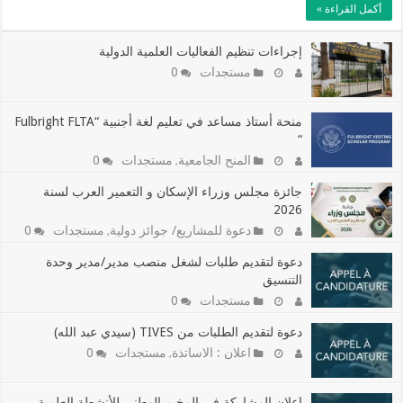
أكمل القراءة »
إجراءات تنظيم الفعاليات العلمية الدولية
مستجدات
0
منحة أستاذ مساعد في تعليم لغة أجنبية “Fulbright FLTA
“
المنح الجامعية
مستجدات
0
,
جائزة مجلس وزراء الإسكان و التعمير العرب لسنة
2026
دعوة للمشاريع/ جوائز دولية
مستجدات
0
,
دعوة لتقديم طلبات لشغل منصب مدير/مدير وحدة
التنسيق
مستجدات
0
دعوة لتقديم الطلبات من TIVES (سيدي عبد الله)
اعلان : الاساتذة
مستجدات
0
,
إعلان المشاركة في المخيم الوطني للأنشطة العلمية