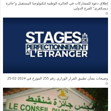
إطلاق دعوة للمشاركات في الجائزة الوطنية لتكنولوجيا المستقبل و”جائزة
ديسكفري“ الفرع الدولي.
وضيحات بشأن تطبيق القرار الوزاري رقم 255 المؤرخ في 2024-02-25