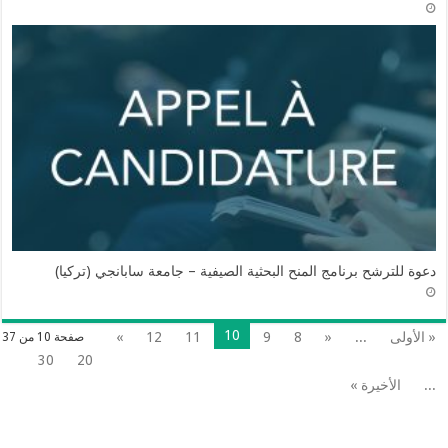
دعوة للترشح برنامج المنح البحثية الصيفية – جامعة سابانجي (تركيا)
10
« الأولى
...
«
8
9
11
12
»
صفحة 10 من 37
30
20
...
الأخيرة »