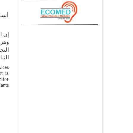
است
إن ا
التج
التب
vices
 ; la
nière
iants