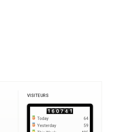
VISITEURS
Today
64
Yesterday
59