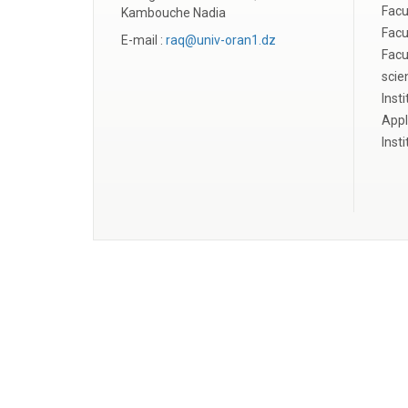
Fa
cu
Kambouche Nadia
Facu
E-mail :
raq@univ-oran1.dz
Facu
scie
Inst
Appl
Inst