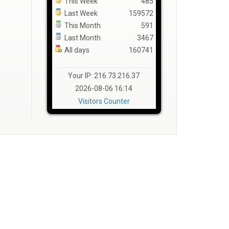
This Week
485
Last Week
159572
This Month
591
Last Month
3467
All days
160741
Your IP: 216.73.216.37
2026-08-06 16:14
Visitors Counter