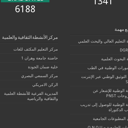
1341
6188
ع مهمة
مركز الأنشطة الثقافية والعلمية
 التعليم العالي والبحث العلمي
مركز التعليم المكثف للغات
DGR
حاضنة جامعة وهران 1
البحوث العلمية
خلية ضمان الجودة
شورات الوطنية في الطب
مركز السمعي البصري
التوثيق الوطني عبر الإنترنت
الركن الامريكي
بة الوطنية للإشعار عن
المديرية الفرعية للأنشطة العلمية
حات PNST
والثقافية والرياضية
بة الوطنية للوصول إلى تدريب
ب الدكتوراة
 المطبوعات الجامعية
ت الجامعية – O.N.O.U