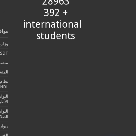
28963
+ 392
international
مواق
students
وزارة
SDT
منصة 
المن
نظام 
SNDL
البوا
الأطرو
البوا
الطلا
ديوان
الخدما