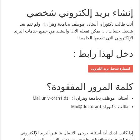
إنشاء بريد إلكتروني شخصي
أنت طالب دكتوراه أستاذ، موظف بجامعة وهران1 ولم تقم بعد
بتفعيل حساب …. يمكن تفعله الآن! واستفد من جميع خدمات البريد
الإلكتروني التي تقدمها الجامعة!
دخل لهذا رابط :
استمارة تسجيل بريد الكتروني
كلمة المرور المفقودة؟
أستاذ، موظف بجامعة وهران1:
Mail.univ-oran1.dz
طالب دكتوراه
Mail@doctorant
إذا كانت لديك أية أسئلة، يرجى الاتصال بنا عبر البريد الإلكتروني
:
postmaster@univ-oran1.dz
مع تحديد الاسم واللقب وانتمائك