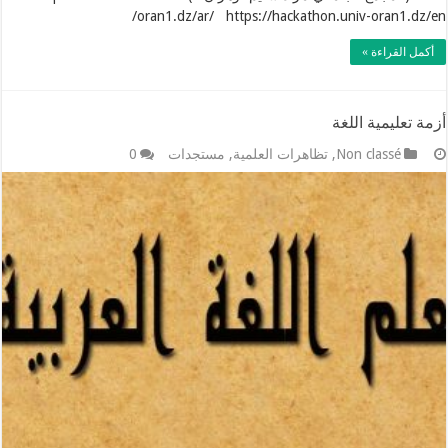
oran1.dz/ar/ https://hackathon.univ-oran1.dz/en/
أكمل القراءة »
أزمة تعليمية اللغة
Non classé
,
تظاهرات العلمية
,
مستجدات
0