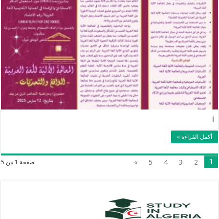
ا
أكمل القراءة »
1
»
5
4
3
2
صفحة 1 من 5