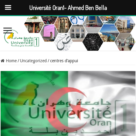
Université Oran1- Ahmed Ben Bella
Home
/
Uncategorized
/
centres d’appui