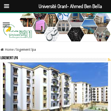
Université Oran1- Ahmed Ben Bella
Home
/
logement lpa
logement lpa