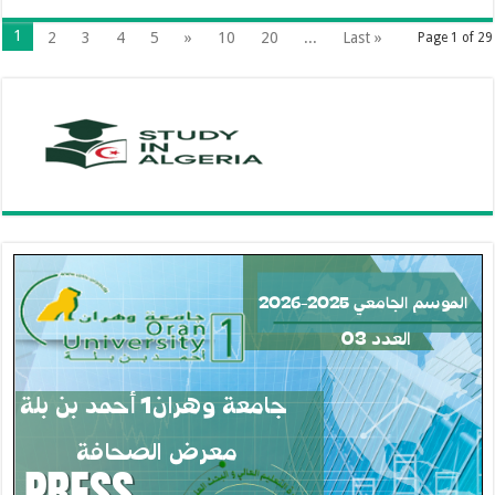
1
2
3
4
5
»
10
20
...
Last »
Page 1 of 29