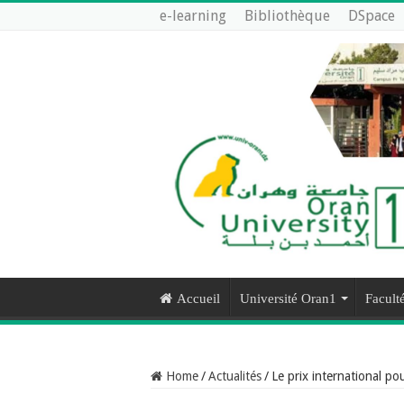
e-learning
Bibliothèque
DSpace
Accueil
Université Oran1
Faculté
Home
/
Actualités
/
Le prix international po