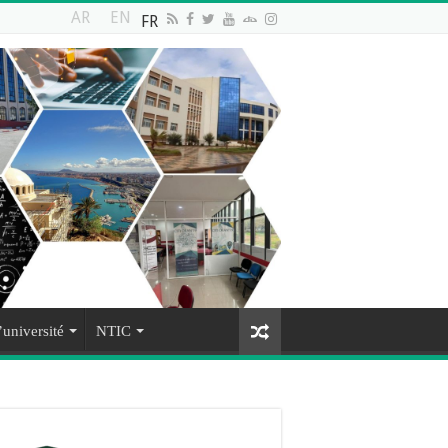
AR
EN
FR
’université
NTIC