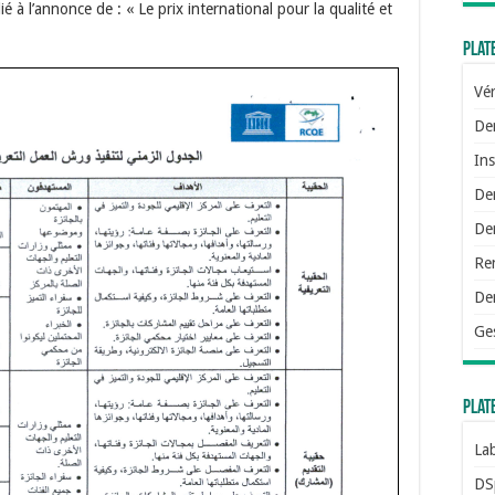
lié à l’annonce de : « Le prix international pour la qualité et
Plat
Vér
De
Ins
De
Dem
Re
De
Ge
Plat
Lab
DS