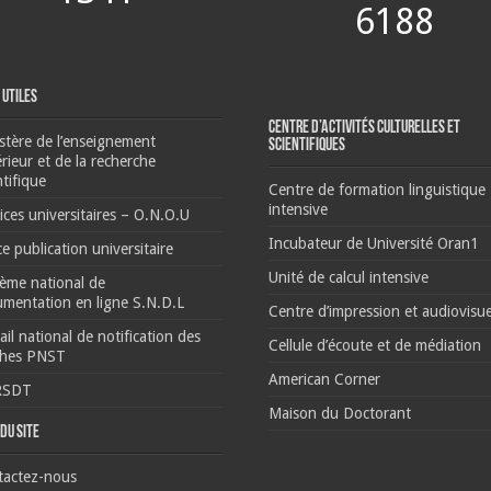
6188
 Utiles
Centre d’activités culturelles et
stère de l’enseignement
scientifiques
rieur et de la recherche
ntifique
Centre de formation linguistique
intensive
ices universitaires – O.N.O.U
Incubateur de Université Oran1
ce publication universitaire
Unité de calcul intensive
ème national de
mentation en ligne S.N.D.L
Centre d’impression et audiovisue
ail national de notification des
Cellule d’écoute et de médiation
ches PNST
American Corner
RSDT
Maison du Doctorant
du site
tactez-nous