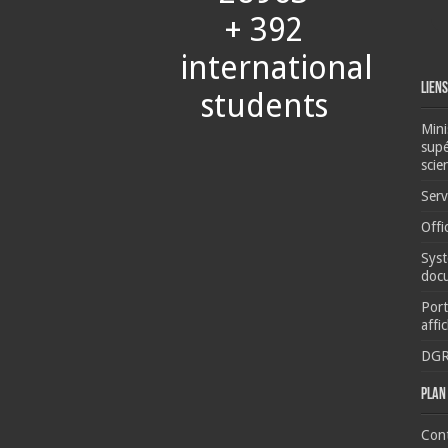
+ 392
international
Liens
students
Mini
supé
scie
Serv
Offi
Syst
docu
Port
affi
DG
Plan 
Con