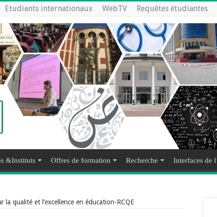
Etudiants internationaux
WebTV
Requêtes étudiantes
s &Instituts
Offres de formation
Recherche
Interfaces de l
ur la qualité et l’excellence en éducation-RCQE