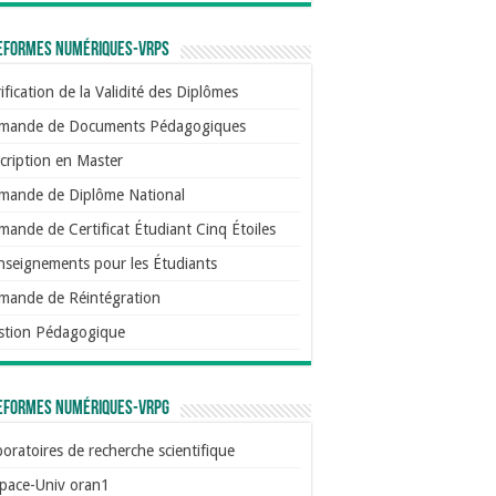
eformes numériques-VRPS
ification de la Validité des Diplômes
mande de Documents Pédagogiques
cription en Master
mande de Diplôme National
ande de Certificat Étudiant Cinq Étoiles
nseignements pour les Étudiants
mande de Réintégration
stion Pédagogique
eformes numériques-VRPG
oratoires de recherche scientifique
pace-Univ oran1