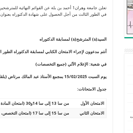
تعلن جامعة وهران1 أحمد بن بلة عن القوائم النهائية ل
في الطور الثالث من أجل الحصول على شهادة الدكتوراه بعنوان السنة ال
السيد(ة) المترشح(ة) لمسابقة الدكتوراه
أنتم مدعوون لإجراء الامتحان الكتابي لمسابقة الدكتوراه الطور الثالث 025
في
شعبة
:
الإ
علام
ال
آلي
(جميع التخصصات)
يوم السبت
/02/2025 بمجمع الأستاذ عبد المالك مرتاض
15
(بلقا
جدول
الامتحانات
:
الامتحان
الأول
من سا 13 إلى سا 14و30 (امتحان المادة المشتركة، المدة ساعة ونصف، المعامل 1)
الامتحان الثاني
من سا 15 إلى سا 17 (امتحان التخصص، المدة ساعتان، المعامل 3)
ت