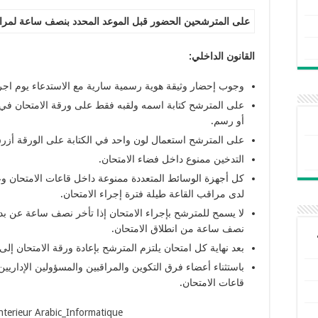
على المترشحين الحضور قبل الموعد المحدد بنصف ساعة لمراج
القانون
الداخلي
:
وجوب إحضار وثيقة هوية رسمية سارية مع الاستدعاء يوم اجرا
على المترشح كتابة اسمه ولقبه فقط على ورقة الامتحان ف
أو رسم.
على المترشح استعمال لون واحد في الكتابة على الورقة أزرق
التدخين ممنوع داخل فضاء الامتحان.
كل أجهزة الوسائط المتعددة ممنوعة داخل قاعات الامتحان وع
لدى مراقب القاعة طيلة فترة إجراء الامتحان.
لا يسمح للمترشح بإجراء الامتحان إذا تأخر نصف ساعة عن بداية
نصف ساعة من انطلاق الامتحان.
بعد نهاية كل امتحان يلتزم المترشح بإعادة ورقة الامتحان إلى
باستثناء أعضاء فرق التكوين والمراقبين والمسؤولين الإداري
قاعات الامتحان.
nterieur Arabic_Informatique