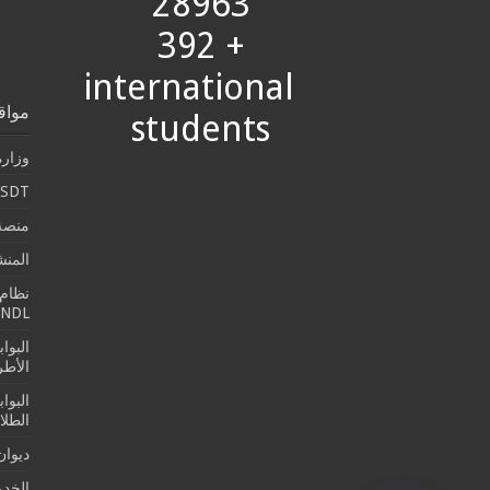
28963
+ 392
international
مواق
students
وزارة
SDT
منصة 
المن
نظام 
SNDL
البوا
الأطرو
البوا
الطلا
ديوان
الخدما