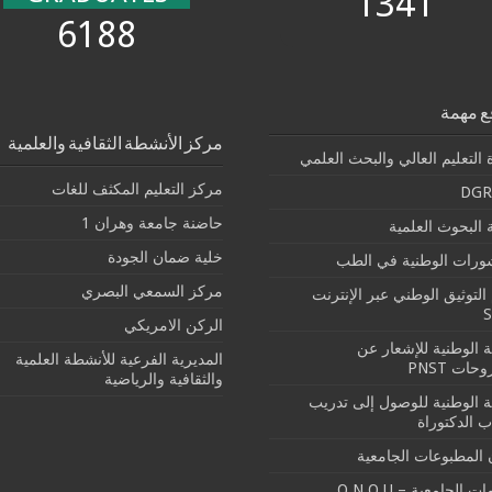
1341
6188
ع مهمة
مركز الأنشطة الثقافية والعلمية
 التعليم العالي والبحث العلمي
مركز التعليم المكثف للغات
DGR
حاضنة جامعة وهران 1
البحوث العلمية
خلية ضمان الجودة
شورات الوطنية في الطب
مركز السمعي البصري
التوثيق الوطني عبر الإنترنت
الركن الامريكي
بة الوطنية للإشعار عن
المديرية الفرعية للأنشطة العلمية
حات PNST
والثقافية والرياضية
بة الوطنية للوصول إلى تدريب
ب الدكتوراة
 المطبوعات الجامعية
ت الجامعية – O.N.O.U