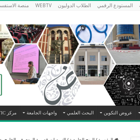
المستودع الرقمي
الطلاب الدوليون
WEBTV
منصة الاستفسا
عروض التكوين
البحث العلمي
واجهات الجامعة
مركز NTIC
الرئيسية
/
المنح الجامعية
/
التربصات قصيرة المدى في الخارج بج