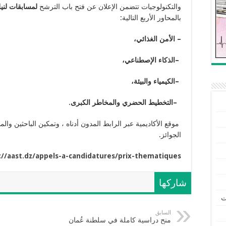
والتكنولوجيات تتضمن الإعلان عن فتح باب الترشح
لمسابقات لنيل ا
بالمحاور الأربع التالية:
– الأمن الغذائي،
–
الذكاء الإصطناعي،
–
الكيمياء والبيئة،
–
التخطيط الحضري والمخاطر الكبرى
.
موقع الأكاديمية عبر الرابط المدون أدناه ، وتمكين الباحثين وال
الجوائز.
://aast.dz/appels-a-
candi
datures/prix-thematiques
شاركها
ت
السابق
منح دراسية كاملة في سلطنة عُمان