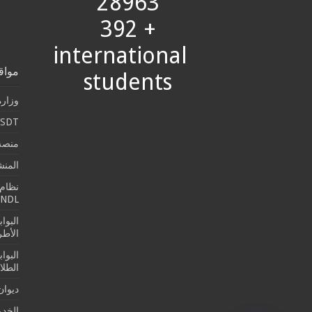
28963
+ 392
international
مواق
students
وزارة
SDT
منصة 
المن
نظام 
SNDL
البوا
الأطرو
البوا
الطلا
ديوان
الخدما