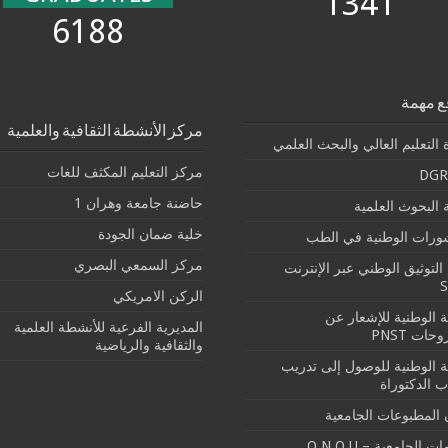
1341
6188
ع مهمة
مركز الأنشطة الثقافية والعلمية
 التعليم العالي والبحث العلمي
مركز التعليم المكثف للغات
DGR
حاضنة جامعة وهران 1
البحوث العلمية
خلية ضمان الجودة
شورات الوطنية في الطب
مركز السمعي البصري
التوثيق الوطني عبر الإنترنت
الركن الامريكي
بة الوطنية للإشعار عن
المديرية الفرعية للأنشطة العلمية
حات PNST
والثقافية والرياضية
بة الوطنية للوصول إلى تدريب
ب الدكتوراة
 المطبوعات الجامعية
ت الجامعية – O.N.O.U