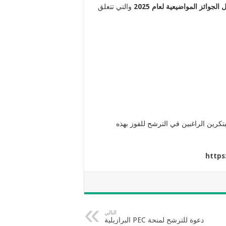
لجوائز المواضيعية لعام 2025
والتي تتعلق
مبتكرين الراغبين في الترشح للفوز بهذه
https
التالي
دعوة للترشح لمنحة PEC البرازيلية