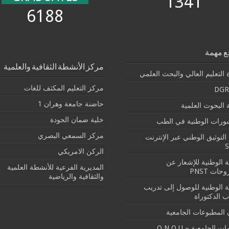
1341
6188
ع مهمة
مركز الأنشطة الثقافية والعلمية
 التعليم العالي والبحث العلمي
مركز التعليم المكثف للغات
DGR
حاضنة جامعة وهران 1
البحوث العلمية
خلية ضمان الجودة
شورات الوطنية في الطب
مركز السمعي البصري
التوثيق الوطني عبر الإنترنت
الركن الامريكي
بة الوطنية للإشعار عن
المديرية الفرعية للأنشطة العلمية
حات PNST
والثقافية والرياضية
بة الوطنية للوصول إلى تدريب
ب الدكتوراة
 المطبوعات الجامعية
ت الجامعية – O.N.O.U