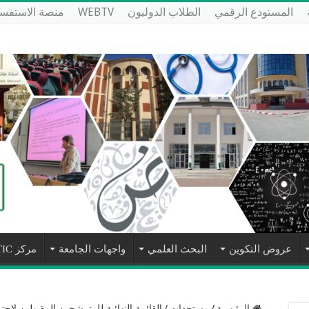
المستودع الرقمي
الطلاب الدوليون
WEBTV
منصة الاستفسا
عروض التكوين
البحث العلمي
واجهات الجامعة
مركز NTIC
الرئيسية
/
مستجدات
/
القائمة النهائية للمترشحين المقبولين لإجت