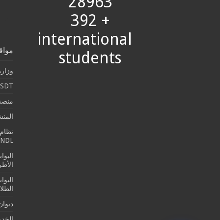
28963
+ 392
international
مواق
students
وزارة
SDT
منصة 
المن
نظام 
SNDL
البوا
الأطرو
البوا
الطلا
ديوان
الخدما