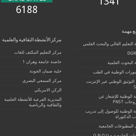
1341
6188
ع مهمة
مركز الأنشطة الثقافية والعلمية
 التعليم العالي والبحث العلمي
مركز التعليم المكثف للغات
DGR
حاضنة جامعة وهران 1
البحوث العلمية
خلية ضمان الجودة
شورات الوطنية في الطب
مركز السمعي البصري
التوثيق الوطني عبر الإنترنت
الركن الامريكي
بة الوطنية للإشعار عن
المديرية الفرعية للأنشطة العلمية
حات PNST
والثقافية والرياضية
بة الوطنية للوصول إلى تدريب
ب الدكتوراة
 المطبوعات الجامعية
ت الجامعية – O.N.O.U