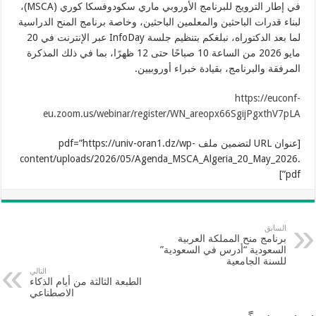
في إطار الترويج للبرنامج الأوروبي ماري سكودوفسكا كوري (MSCA)،
لبناء قدرات الباحثين والمعلمين الباحثين، وخاصة برنامج المنح الدراسية
لما بعد الدكتوراه، نبلغكم بتنظيم جلسة InfoDay عبر الإنترنت في 20
مايو 2026 من الساعة 10 صباحًا حتى 12 ظهرًا، بما في ذلك المذكرة
المرفقة والبرنامج، بقيادة خبراء أوروبيين.
https://euconf-
eu.zoom.us/webinar/register/WN_areopx66SgijPgxthV7pLA
[عنوان URL لتضمين ملف pdf=”https://univ-oran1.dz/wp-
content/uploads/2026/05/Agenda_MSCA_Algeria_20_May_2026.
pdf”]
السابق
برنامج منح المملكة العربية
السعودية “أدرس في السعودية”
للسنة الجامعية
التالي
الطبعة الثالثة من أيام الذكاء
الاصطناعي