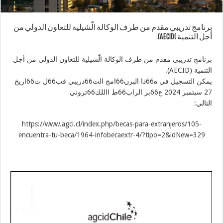
برنامج تدريبي مقدم من طرف الوكالة الّشيلية للتعاون الدولي من
أجل التنمية )AECID).
برنامج تدريبي مقدم من طرف الوكالة الّشيلية للتعاون الدولي من أجل
التنمية (AECID).
يمكن التسجيل في ه66ذا البرن66امج الت66دريبي قب66ل ت66اريخ
27 سبتمبر 2024 ع66بر الراب66ط االلك66تروني
التالي:
https://www.agci.cl/index.php/becas-para-extranjeros/105-
encuentra-tu-beca/1964-infobecaextr-4/?tipo=2&idNew=329