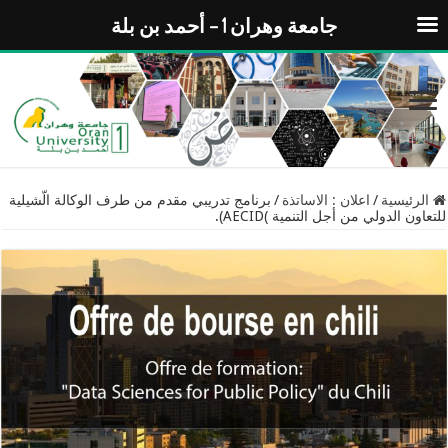
جامعة وهران 1 – أحمد بن بلة
الرئيسية
/
اعلان : الاساتذة
/
برنامج تدريبي مقدم من طرف الوكالة الّشيلية
للتعاون الدولي من أجل التنمية )AECID).