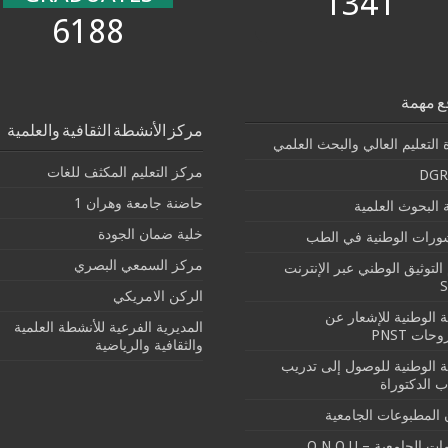
1341
6188
ع مهمة
مركز الأنشطة الثقافية والعلمية
 التعليم العالي والبحث العلمي
مركز التعليم المكثف للغات
DGR
حاضنة جامعة وهران 1
البحوث العلمية
خلية ضمان الجودة
شورات الوطنية في الطب
مركز السمعي البصري
التوثيق الوطني عبر الإنترنت
الركن الامريكي
بة الوطنية للإشعار عن
المديرية الفرعية للأنشطة العلمية
حات PNST
والثقافية والرياضية
بة الوطنية للوصول إلى تدريب
ب الدكتوراة
 المطبوعات الجامعية
ت الجامعية – O.N.O.U