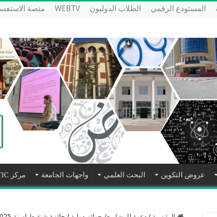
المستودع الرقمي
الطلاب الدوليون
WEBTV
منصة الاستفسا
عروض التكوين
البحث العلمي
واجهات الجامعة
مركز NTIC
الرئيسية
/
دعوة للمشاريع/ جوائز دولية
/
جائزة شنقيط لسنة 2025