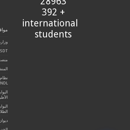
28963
+ 392
international
مواق
students
وزارة
SDT
منصة 
المن
نظام 
SNDL
البوا
الأطرو
البوا
الطلا
ديوان
الخدما