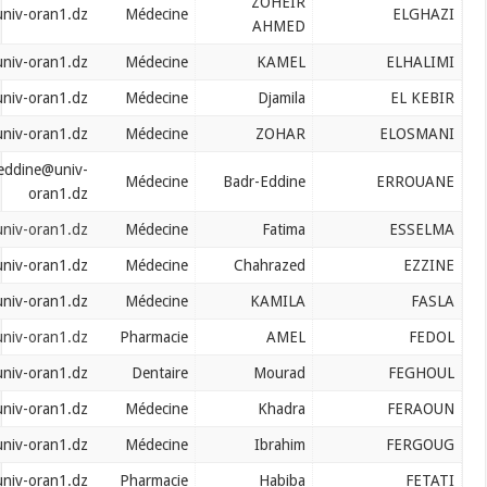
ZOHEIR
elghazi.zohair@univ-oran1.dz
Médecine
AHMED
elhalimi.kamel@univ-oran1.dz
Médecine
KAMEL
elkebir.djamila@univ-oran1.dz
Médecine
Djamila
elosmani.zohra@univ-oran1.dz
Médecine
ZOHAR
errouane.badreddine@univ-
Médecine
Badr-Eddine
oran1.dz
esselma.fatima@univ-oran1.dz
Médecine
Fatima
ezzine.chahrazed@univ-oran1.dz
Médecine
Chahrazed
fasla.kamila@univ-oran1.dz
Médecine
KAMILA
fedol.amel@univ-oran1.dz
Pharmacie
AMEL
feghoul.mourad@univ-oran1.dz
Dentaire
Mourad
feraoun.khadra@univ-oran1.dz
Médecine
Khadra
fergoug.ibrahim@univ-oran1.dz
Médecine
Ibrahim
fetati.habiba@univ-oran1.dz
Pharmacie
Habiba