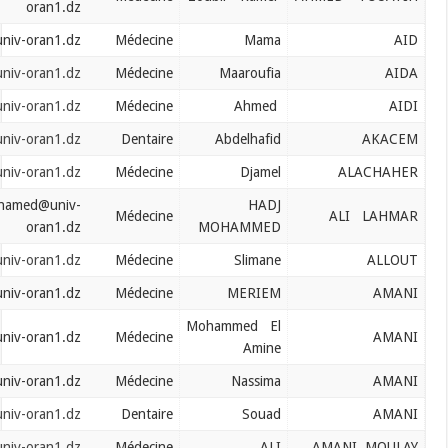
oran1.dz
aid.mama@univ-oran1.dz
Médecine
Mama
aida.maaroufia@univ-oran1.dz
Médecine
Maaroufia
aidi.ahmed@univ-oran1.dz
Médecine
Ahmed
akacem.abdelhafid@univ-oran1.dz
Dentaire
Abdelhafid
alachaher.djamel@univ-oran1.dz
Médecine
Djamel
alilahmer.hadjmohamed@univ-
HADJ
Médecine
oran1.dz
MOHAMMED
allout.slimane@univ-oran1.dz
Médecine
Slimane
amani.meriem@univ-oran1.dz
Médecine
MERIEM
Mohammed El
amani.mohamed@univ-oran1.dz
Médecine
Amine
amani.nassima@univ-oran1.dz
Médecine
Nassima
amani.souad@univ-oran1.dz
Dentaire
Souad
amanimoulay.ali@univ-oran1.dz
Médecine
ALI