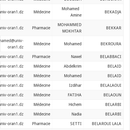
Mohamed
bekadja.mohamed@univ-oran1.dz
Médecine
Amine
MOHAMMED
bekkar.mohamed@univ-oran1.dz
Pharmacie
MOKHTAR
bekroura.mohamed@univ-
Médecine
Mohamed
oran1.dz
belabbaci.nawel@univ-oran1.dz
Pharmacie
Nawel
belaid.abdelkrim@univ-oran1.dz
Médecine
Abdelkrim
belaid.mohamed@univ-oran1.dz
Médecine
Mohamed
belalaoui.izdihar@univ-oran1.dz
Médecine
Izdihar
belaoun.fatiha@univ-oran1.dz
Médecine
FATIHA
belarbi.hichem@univ-oran1.dz
Médecine
Hichem
belarbi.nadia@univ-oran1.dz
Médecine
Nadia
belaroui.lalasetti@univ-oran1.dz
Pharmacie
SETTI