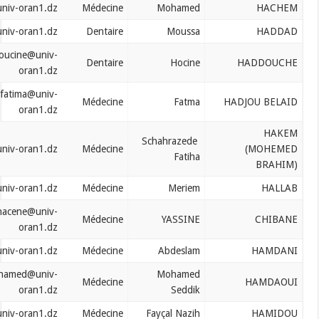
hachem.mohamed@univ-oran1.dz
Médecine
Mohamed
haddad.moussa@univ-oran1.dz
Dentaire
Moussa
haddouche.houcine@univ-
Dentaire
Hocine
oran1.dz
hadjoubelaid.fatima@univ-
Médecine
Fatma
oran1.dz
Schahrazede
hakem.chahrazed@univ-oran1.dz
Médecine
Fatiha
hallab.meriem@univ-oran1.dz
Médecine
Meriem
hamadouche.hacene@univ-
Médecine
YASSINE
oran1.dz
hamdani.abdeslem@univ-oran1.dz
Médecine
Abdeslam
hamdaoui.mohamed@univ-
Mohamed
Médecine
oran1.dz
Seddik
hamidou.faycal@univ-oran1.dz
Médecine
Fayçal Nazih