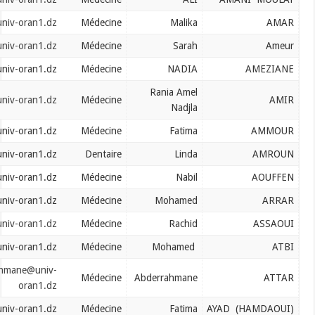
amar.malika@univ-oran1.dz
Médecine
Malika
ameur.sarah@univ-oran1.dz
Médecine
Sarah
ameziane.nadia@univ-oran1.dz
Médecine
NADIA
Rania Amel
amir.rania@univ-oran1.dz
Médecine
Nadjla
ammour.fatima@univ-oran1.dz
Médecine
Fatima
amroun.linda@univ-oran1.dz
Dentaire
Linda
aouffen.nabil@univ-oran1.dz
Médecine
Nabil
arrar.mohamed@univ-oran1.dz
Médecine
Mohamed
assaoui.rachid@univ-oran1.dz
Médecine
Rachid
atbi.mohamed@univ-oran1.dz
Médecine
Mohamed
attar.abderrahmane@univ-
Médecine
Abderrahmane
oran1.dz
ayad.fatima@univ-oran1.dz
Médecine
Fatima
AY