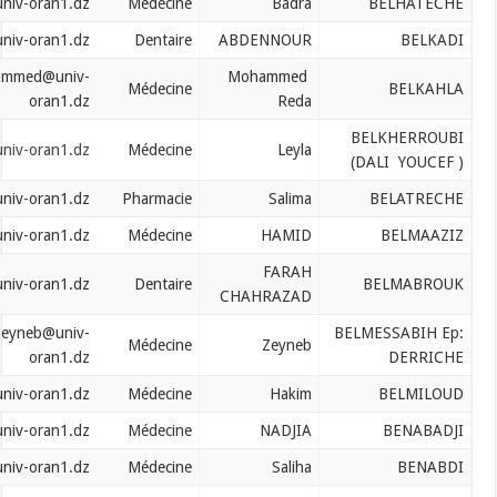
belhateche.badra@univ-oran1.dz
Médecine
Badra
belkadi.abdenour@univ-oran1.dz
Dentaire
ABDENNOUR
belkahla.mohammed@univ-
Mohammed
Médecine
oran1.dz
Reda
belkherroubi.leila@univ-oran1.dz
Médecine
Leyla
bellatreche.salima@univ-oran1.dz
Pharmacie
Salima
belmaaziz.hamid@univ-oran1.dz
Médecine
HAMID
FARAH
belmabrouk.farah@univ-oran1.dz
Dentaire
CHAHRAZAD
belmessabih.zeyneb@univ-
B
Médecine
Zeyneb
oran1.dz
belmiloud.hakim@univ-oran1.dz
Médecine
Hakim
benabadj.nadjia@univ-oran1.dz
Médecine
NADJIA
benabdi.saliha@univ-oran1.dz
Médecine
Saliha