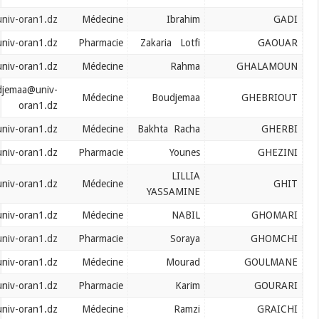
gadi.ibrahim@univ-oran1.dz
Médecine
Ibrahim
gaouar.zakarya@univ-oran1.dz
Pharmacie
Zakaria Lotfi
ghalamoun.rahma@univ-oran1.dz
Médecine
Rahma
ghebriout.boudjemaa@univ-
Médecine
Boudjemaa
oran1.dz
gherbi.bakhta@univ-oran1.dz
Médecine
Bakhta Racha
ghezini.younes @univ-oran1.dz
Pharmacie
Younes
LILLIA
ghit.lillia@univ-oran1.dz
Médecine
YASSAMINE
ghomari.nabil@univ-oran1.dz
Médecine
NABIL
ghomchi.soraya@univ-oran1.dz
Pharmacie
Soraya
goulmane.mourad@univ-oran1.dz
Médecine
Mourad
gourari.karim@univ-oran1.dz
Pharmacie
Karim
graichi.ramzi@univ-oran1.dz
Médecine
Ramzi