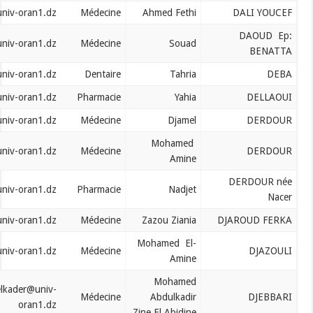
daliyoucef.fethi@univ-oran1.dz
Médecine
Ahmed Fethi
daoud.souad@univ-oran1.dz
Médecine
Souad
deba.tahria@univ-oran1.dz
Dentaire
Tahria
dellaoui.yahia@univ-oran1.dz
Pharmacie
Yahia
derdour.djamel@univ-oran1.dz
Médecine
Djamel
Mohamed
derdour.mohamed@univ-oran1.dz
Médecine
Amine
derdour.nadjet@univ-oran1.dz
Pharmacie
Nadjet
djaroud.ferka@univ-oran1.dz
Médecine
Zazou Ziania
Mohamed El-
djazouli.mohamed@univ-oran1.dz
Médecine
Amine
Mohamed
djebbari.abdelkader@univ-
Médecine
Abdulkadir
oran1.dz
Zine El Abidine