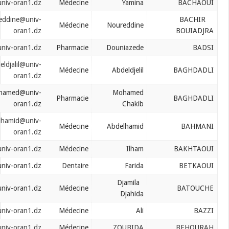
bachaoui.yamina@univ-oran1.dz
Médecine
Yamina
bachirbouiadjra.noureddine@univ-
Médecine
Noureddine
oran1.dz
badsi.douniazede@univ-oran1.dz
Pharmacie
Douniazede
baghdadi.abdeldjalil@univ-
Médecine
Abdeldjelil
oran1.dz
baghdadli.mohamed@univ-
Mohamed
Pharmacie
oran1.dz
Chakib
bahmani.abdelhamid@univ-
Médecine
Abdelhamid
oran1.dz
bakhtaoui.ilhem@univ-oran1.dz
Médecine
Ilham
batkaoui.farida@univ-oran1.dz
Dentaire
Farida
Djamila
batouche.djamila@univ-oran1.dz
Médecine
Djahida
bazziali.mallal@univ-oran1.dz
Médecine
Ali
behourah.zoubida@univ-oran1.dz
Médecine
ZOUBIDA