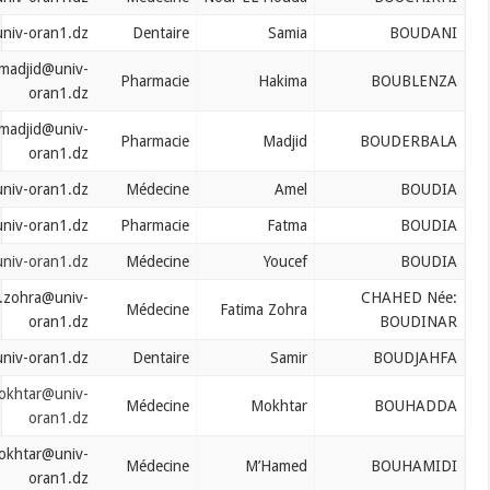
boudani.samia@univ-oran1.dz
Dentaire
Samia
bouderbala.abdelmadjid@univ-
Pharmacie
Hakima
oran1.dz
bouderbala.abdelmadjid@univ-
Pharmacie
Madjid
oran1.dz
boudia.amel@univ-oran1.dz
Médecine
Amel
boudia.fatma@univ-oran1.dz
Pharmacie
Fatma
boudia.youcef@univ-oran1.dz
Médecine
Youcef
boudinarfatima.zohra@univ-
Médecine
Fatima Zohra
oran1.dz
boudjahfa.samir@univ-oran1.dz
Dentaire
Samir
bouhadda.mokhtar@univ-
Médecine
Mokhtar
oran1.dz
bouhadda.mokhtar@univ-
Médecine
M’Hamed
oran1.dz