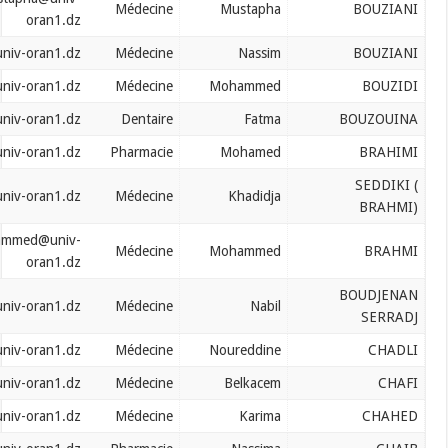
Médecine
Mustapha
oran1.dz
bouziani.nassim@univ-oran1.dz
Médecine
Nassim
bouzidi.mohamed@univ-oran1.dz
Médecine
Mohammed
bouzouina.fatma@univ-oran1.dz
Dentaire
Fatma
brahimi.mohamed@univ-oran1.dz
Pharmacie
Mohamed
brahmi.khadidja@univ-oran1.dz
Médecine
Khadidja
brahmi.mohammed@univ-
Médecine
Mohammed
oran1.dz
bserradj.nabil@univ-oran1.dz
Médecine
Nabil
chadli.noureddine@univ-oran1.dz
Médecine
Noureddine
chafi.belkacem@univ-oran1.dz
Médecine
Belkacem
chahed.karima@univ-oran1.dz
Médecine
Karima