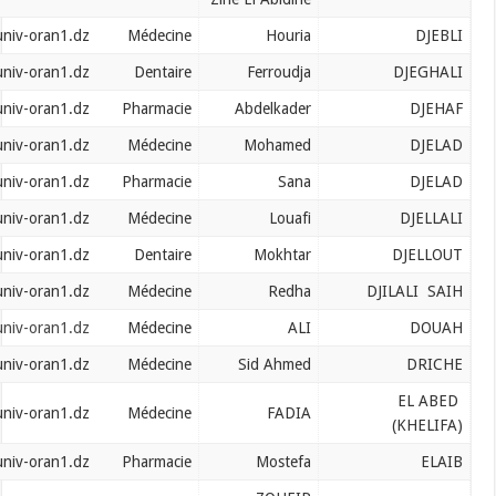
djebli.houria@univ-oran1.dz
Médecine
Houria
djeghali.ferroudja@univ-oran1.dz
Dentaire
Ferroudja
djehaf.abdelkader@univ-oran1.dz
Pharmacie
Abdelkader
djelad.mohamed@univ-oran1.dz
Médecine
Mohamed
djelad.sana@univ-oran1.dz
Pharmacie
Sana
djellali.louafi@univ-oran1.dz
Médecine
Louafi
djellout.mokhtar@univ-oran1.dz
Dentaire
Mokhtar
djilali.saih@univ-oran1.dz
Médecine
Redha
douah.ali@univ-oran1.dz
Médecine
ALI
driche.sidahmed@univ-oran1.dz
Médecine
Sid Ahmed
elabed.fadia@univ-oran1.dz
Médecine
FADIA
elaib.mostefa@univ-oran1.dz
Pharmacie
Mostefa