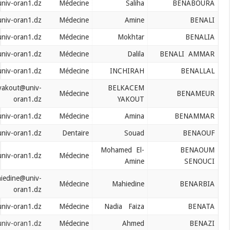
benaboura.saliha@univ-oran1.dz
Médecine
Saliha
benali.amine@univ-oran1.dz
Médecine
Amine
benalia.mokhtar@univ-oran1.dz
Médecine
Mokhtar
benaliammar.dalila@univ-oran1.dz
Médecine
Dalila
benallal.inchirah@univ-oran1.dz
Médecine
INCHIRAH
benameurbelkacem.yakout@univ-
BELKACEM
Médecine
oran1.dz
YAKOUT
benammar.amina@univ-oran1.dz
Médecine
Amina
benaouf.souad@univ-oran1.dz
Dentaire
Souad
Mohamed El-
benaoum.senouci@univ-oran1.dz
Médecine
Amine
benarbia.mahiedine@univ-
Médecine
Mahiedine
oran1.dz
benatta.nadia@univ-oran1.dz
Médecine
Nadia Faiza
benazi.ahmed@univ-oran1.dz
Médecine
Ahmed