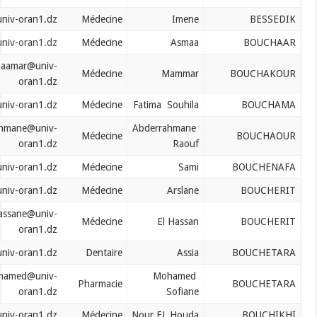
boublenza.hakima@univ-oran1.dz
Médecine
Imene
bouchaar.asmaa@univ-oran1.dz
Médecine
Asmaa
bouchakour.maamar@univ-
Médecine
Mammar
oran1.dz
bouchama.fatima@univ-oran1.dz
Médecine
Fatima Souhila
bouchaour.abderrahmane@univ-
Abderrahmane
Médecine
oran1.dz
Raouf
bouchenafa.sami@univ-oran1.dz
Médecine
Sami
boucherit.arslane@univ-oran1.dz
Médecine
Arslane
boucherit.elhassane@univ-
Médecine
El Hassan
oran1.dz
bouchetara.assia@univ-oran1.dz
Dentaire
Assia
bouchetara.mohamed@univ-
Mohamed
Pharmacie
oran1.dz
Sofiane
bouchikhi.houda@univ-oran1.dz
Médecine
Nour EL Houda