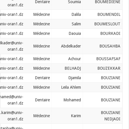
Dentaire
Soumia
oran1.dz
boumendil.dalila@univ-oran1.dz
Médecine
Dalila
boumeslout.salim@univ-oran1.dz
Médecine
Salim
bourkadi.daouia@univ-oran1.dz
Médecine
Daouia
bousahba.abdelkader@univ-
Médecine
Abdelkader
oran1.dz
boussafsaf.achour@univ-oran1.dz
Médecine
Achour
bouzekkar.belhadj@univ-oran1.dz
Médecine
BELHADJ
bouziane.djamila@univ-oran1.dz
Dentaire
Djamila
bouziane.leila@univ-oran1.dz
Médecine
Leila Ahlem
bouziane.mohamed@univ-
Dentaire
Mohamed
oran1.dz
bouzianenedjadi.karim@univ-
Médecine
Karim
oran1.dz
bouziani.mustapha@univ-