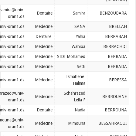
benzoubara.samira@univ-
Dentaire
Samira
oran1.dz
berellah.sana@univ-oran1.dz
Médecine
SANA
berrabah.yahia@univ-oran1.dz
Dentaire
Yahia
berrachedi.wahiba@univ-oran1.dz
Médecine
Wahiba
berrada.mohamed@univ-oran1.dz
Médecine
SIDI Mohamed
berrada.setti@univ-oran1.dz
Médecine
Setti
Ismahene
berressa.ismahane@univ-oran1.dz
Médecine
Halima
berrouane.chahrazed@univ-
Schahrazed
Médecine
oran1.dz
Leila F
berrouna.nadia@univ-oran1.dz
Dentaire
Nadia
bessahraoui.mimouna@univ-
Médecine
Mimouna
oran1.dz