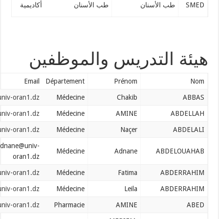
نان
طب الأسنان
أكاديمية
تدريس والموظفين
Email
Département
Prénom
abbas.chakib@univ-oran1.dz
Médecine
Chakib
abdellah.amine@univ-oran1.dz
Médecine
AMINE
abdellali.nacer@univ-oran1.dz
Médecine
Naçer
abdelouahad.adnane@univ-
Médecine
Adnane
oran1.dz
abderrahim.fatima@univ-oran1.dz
Médecine
Fatima
abderrahim.leila@univ-oran1.dz
Médecine
Leila
abed.amine@univ-oran1.dz
Pharmacie
AMINE