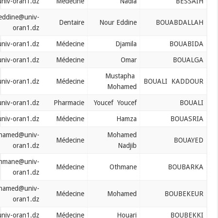
bessaih.nadia@univ-oran1.dz
Médecine
Nadia
bouabdellah.noureddine@univ-
Dentaire
Nour Eddine
oran1.dz
bouabida.djamila@univ-oran1.dz
Médecine
Djamila
boualga.omar@univ-oran1.dz
Médecine
Omar
Mustapha
bouali.kaddour@univ-oran1.dz
Médecine
B
Mohamed
bouali.youcef@univ-oran1.dz
Pharmacie
Youcef Youcef
bouasria.hamza@univ-oran1.dz
Médecine
Hamza
bouayed.mohamed@univ-
Mohamed
Médecine
oran1.dz
Nadjib
boubarka.othmane@univ-
Médecine
Othmane
oran1.dz
boubekeur.mohamed@univ-
Médecine
Mohamed
oran1.dz
boubekki.lahouari@univ-oran1.dz
Médecine
Houari