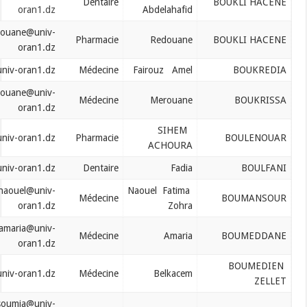
Dentaire
oran1.dz
Abdelahafid
bouklihacene.redouane@univ-
Pharmacie
Redouane
oran1.dz
boukredia.fairouz@univ-oran1.dz
Médecine
Fairouz Amel
boukrissa.merouane@univ-
Médecine
Merouane
oran1.dz
SIHEM
boulenouar.sihem@univ-oran1.dz
Pharmacie
ACHOURA
boulfani.fadia@univ-oran1.dz
Dentaire
Fadia
boumansour.naouel@univ-
Naouel Fatima
Médecine
oran1.dz
Zohra
boumeddane.amaria@univ-
Médecine
Amaria
oran1.dz
boumedien.zellet@univ-oran1.dz
Médecine
Belkacem
boumediene.soumia@univ-