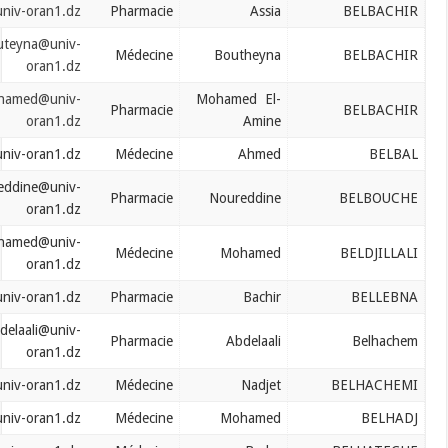
belbachir.assia@univ-oran1.dz
Pharmacie
Assia
belbachir.bouteyna@univ-
Médecine
Boutheyna
oran1.dz
belbachir.mohamed@univ-
Mohamed El-
Pharmacie
oran1.dz
Amine
belbal.ahmed@univ-oran1.dz
Médecine
Ahmed
belbouche.noureddine@univ-
Pharmacie
Noureddine
oran1.dz
beldjillali.mohamed@univ-
Médecine
Mohamed
oran1.dz
belebna.bachir@univ-oran1.dz
Pharmacie
Bachir
belhachem.abdelaali@univ-
Pharmacie
Abdelaali
oran1.dz
belhachemi.nadjet@univ-oran1.dz
Médecine
Nadjet
belhadj.mohamed@univ-oran1.dz
Médecine
Mohamed