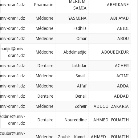
MERIEM
aberkane.meriem@univ-oran1.dz
Pharmacie
SAMIA
abiayad.yasmina@univ-oran1.dz
Médecine
YASMINA
abidi.fadhila@univ-oran1.dz
Médecine
Fadhila
abou.omar@univ-oran1.dz
Médecine
Omar
aboubakeur.abdelmadjid@univ-
Médecine
Abdelmadjid
oran1.dz
acher.lakhdar@univ-oran1.dz
Dentaire
Lakhdar
acimi.smail@univ-oran1.dz
Médecine
Smail
adda.affaf@univ-oran1.dz
Médecine
Affaf
adda.benali@univ-oran1.dz
Dentaire
Benali
addou.zakaria@univ-oran1.dz
Médecine
Zoheir
ahmedfouatih.noureddine@univ-
Dentaire
Noureddine
oran1.dz
ahmedfouatih.zoubir@univ-
Médecine
Zoubir Kamel
A