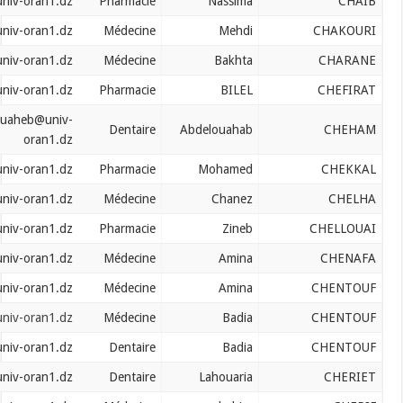
chaib.nassima@univ-oran1.dz
Pharmacie
Nassima
chakouri.mehdi@univ-oran1.dz
Médecine
Mehdi
charane.bakhta@univ-oran1.dz
Médecine
Bakhta
chefirat.bilel@univ-oran1.dz
Pharmacie
BILEL
cheham.abdelouaheb@univ-
Dentaire
Abdelouahab
oran1.dz
chekkal.mohamed@univ-oran1.dz
Pharmacie
Mohamed
chelha.chanez@univ-oran1.dz
Médecine
Chanez
chellaouai.zineb@univ-oran1.dz
Pharmacie
Zineb
chenafa.amina@univ-oran1.dz
Médecine
Amina
chentouf.amina@univ-oran1.dz
Médecine
Amina
chentouf.badiaa@univ-oran1.dz
Médecine
Badia
chentouf.badiaa@univ-oran1.dz
Dentaire
Badia
cheriet.lahouaria@univ-oran1.dz
Dentaire
Lahouaria