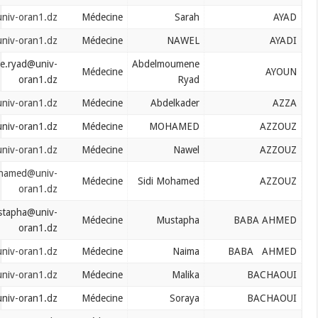
ayad.sarah@univ-oran1.dz
Médecine
Sarah
ayadi.nawel@univ-oran1.dz
Médecine
NAWEL
ayounabdelmoumene.ryad@univ-
Abdelmoumene
Médecine
oran1.dz
Ryad
azza.abdelkader@univ-oran1.dz
Médecine
Abdelkader
azzouz.mohamed@univ-oran1.dz
Médecine
MOHAMED
azzouz.nawel@univ-oran1.dz
Médecine
Nawel
azzouz.sidimohamed@univ-
Médecine
Sidi Mohamed
oran1.dz
babaahmed.mustapha@univ-
Médecine
Mustapha
oran1.dz
babaahmed.naima@univ-oran1.dz
Médecine
Naima
bachaoui.malika@univ-oran1.dz
Médecine
Malika
bachaoui.soraya@univ-oran1.dz
Médecine
Soraya