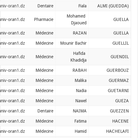
guedda.fiala@univ-oran1.dz
Dentaire
Fiala
Mohamed
guella.mohamed@univ-oran1.dz
Pharmacie
Djaoued
guella.razan@univ-oran1.dz
Médecine
RAZAN
guellil.mounir@univ-oran1.dz
Médecine
Mounir Bachir
Hafida
guendil.hafeda@univ-oran1.dz
Médecine
Khadidja
guerbouz.rabah@univ-oran1.dz
Médecine
RABAH
guermaz.malika@univ-oran1.dz
Médecine
Malika
guetarni.nadia@univ-oran1.dz
Médecine
Nadia
gueza.nawel@univ-oran1.dz
Médecine
Nawel
guezzen.naima@univ-oran1.dz
Dentaire
NAIMA
hacene.fatima@univ-oran1.dz
Médecine
Fatima
hachelafi.hamid@univ-oran1.dz
Médecine
Hamid