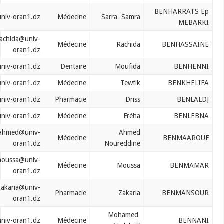
benharrat.sara@univ-oran1.dz
Médecine
Sarra Samra
benhassaine.rachida@univ-
Médecine
Rachida
oran1.dz
benhenni.moufida@univ-oran1.dz
Dentaire
Moufida
benkhelifa.tewfik@univ-oran1.dz
Médecine
Tewfik
benlaldj.driss@univ-oran1.dz
Pharmacie
Driss
benlebna.freha@univ-oran1.dz
Médecine
Fréha
benmaarouf.ahmed@univ-
Ahmed
Médecine
oran1.dz
Noureddine
benmamar.moussa@univ-
Médecine
Moussa
oran1.dz
benmansour.zakaria@univ-
Pharmacie
Zakaria
oran1.dz
Mohamed
bennani.mohamed@univ-oran1.dz
Médecine