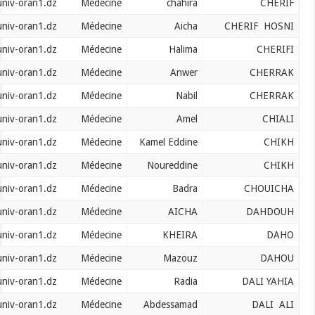
cherif.chahira@univ-oran1.dz
Médecine
chahira
cherif.hosni@univ-oran1.dz
Médecine
Aicha
cherifi.halima@univ-oran1.dz
Médecine
Halima
cherrak.anwer@univ-oran1.dz
Médecine
Anwer
cherrak.nabil@univ-oran1.dz
Médecine
Nabil
chiali.amel@univ-oran1.dz
Médecine
Amel
chikh.kamel@univ-oran1.dz
Médecine
Kamel Eddine
chikh.noureddine@univ-oran1.dz
Médecine
Noureddine
chouicha.badra@univ-oran1.dz
Médecine
Badra
dahdouh.aicha@univ-oran1.dz
Médecine
AICHA
daho.kheira@univ-oran1.dz
Médecine
KHEIRA
dahou.mazouz@univ-oran1.dz
Médecine
Mazouz
dali.yahia@univ-oran1.dz
Médecine
Radia
daliali.abdessamad@univ-oran1.dz
Médecine
Abdessamad