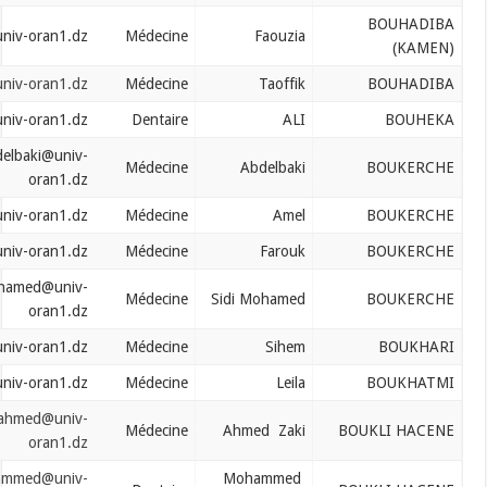
bouhadiba.fouzia@univ-oran1.dz
Médecine
Faouzia
bouhadiba.touffik@univ-oran1.dz
Médecine
Taoffik
bouheka.ali@univ-oran1.dz
Dentaire
ALI
boukerche.abdelbaki@univ-
Médecine
Abdelbaki
oran1.dz
boukerche.amel@univ-oran1.dz
Médecine
Amel
boukerche.farouk@univ-oran1.dz
Médecine
Farouk
boukerche.sidimohamed@univ-
Médecine
Sidi Mohamed
oran1.dz
boukhari.sihem@univ-oran1.dz
Médecine
Sihem
boukhatmi.leila@univ-oran1.dz
Médecine
Leila
bouklihacene.ahmed@univ-
Médecine
Ahmed Zaki
oran1.dz
bouklihacene.mohammed@univ-
Mohammed