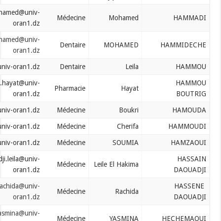
hammadi.mohamed@univ-
Médecine
Mohamed
oran1.dz
hammideche.mohamed@univ-
Dentaire
MOHAMED
oran1.dz
hammou.leila@univ-oran1.dz
Dentaire
Leila
hammouboutrig.hayat@univ-
Pharmacie
Hayat
oran1.dz
hammouda.boukri@univ-oran1.dz
Médecine
Boukri
hammoudi.cherifa@univ-oran1.dz
Médecine
Cherifa
hamzaoui.soumia@univ-oran1.dz
Médecine
SOUMIA
hassaindaouiadji.leila@univ-
Médecine
Leile El Hakima
oran1.dz
hassaindaouiadji.rachida@univ-
Médecine
Rachida
oran1.dz
hechemaoui.yasmina@univ-
Médecine
YASMINA