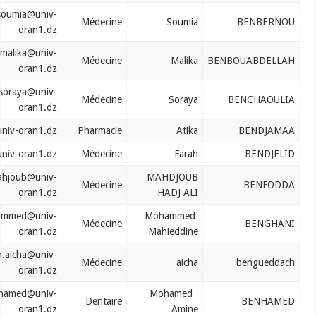
benbernou.soumia@univ-
Médecine
Soumia
oran1.dz
benbouabdellah.malika@univ-
Médecine
Malika
B
oran1.dz
benchaoulia.soraya@univ-
Médecine
Soraya
oran1.dz
bendjamaa.atika@univ-oran1.dz
Pharmacie
Atika
bendjelid.farah@univ-oran1.dz
Médecine
Farah
benfodda.mahjoub@univ-
MAHDJOUB
Médecine
oran1.dz
HADJ ALI
benghani.mohammed@univ-
Mohammed
Médecine
oran1.dz
Mahieddine
bengueddach.aicha@univ-
Médecine
aicha
oran1.dz
benhamed.mohamed@univ-
Mohamed
Dentaire
oran1.dz
Amine