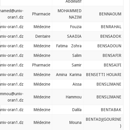
Abdelatif
bennaoum.mohamed@univ-
MOHAMMED
Pharmacie
oran1.dz
NAZIM
benrahal.faouzia@univ-oran1.dz
Médecine
Fouzia
bensadok.saadia@univ-oran1.dz
Dentaire
SAADIA
bensadoun.fatima@univ-oran1.dz
Médecine
Fatima Zohra
bensafir.salim@univ-oran1.dz
Médecine
Salim
bensaifi.samir@univ-oran1.dz
Pharmacie
Samir
bensett.houari@univ-oran1.dz
Médecine
Amina Karima
B
benslimane.aissa@univ-oran1.dz
Médecine
Aissa
benslimane.hammou@univ-
Médecine
Hammou
oran1.dz
bentabak.dalila@univ-oran1.dz
Médecine
Dalila
B
bentadj.gourine@univ-oran1.dz
Médecine
Mouna