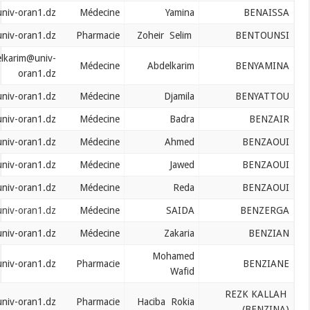
bentounsi.zoheir@univ-oran1.dz
Médecine
Yamina
bentounsi.zoheir@univ-oran1.dz
Pharmacie
Zoheir Selim
benyamina.abdelkarim@univ-
Médecine
Abdelkarim
oran1.dz
benyattou.djamila@univ-oran1.dz
Médecine
Djamila
benzair.badra@univ-oran1.dz
Médecine
Badra
benzaoui.ahmed@univ-oran1.dz
Médecine
Ahmed
benzaoui.jawed@univ-oran1.dz
Médecine
Jawed
benzaoui.reda@univ-oran1.dz
Médecine
Reda
benzarga.saida@univ-oran1.dz
Médecine
SAIDA
benzian.zakaria@univ-oran1.dz
Médecine
Zakaria
Mohamed
benzianmed.wafid@univ-oran1.dz
Pharmacie
Wafid
benzina.haciba@univ-oran1.dz
Pharmacie
Haciba Rokia