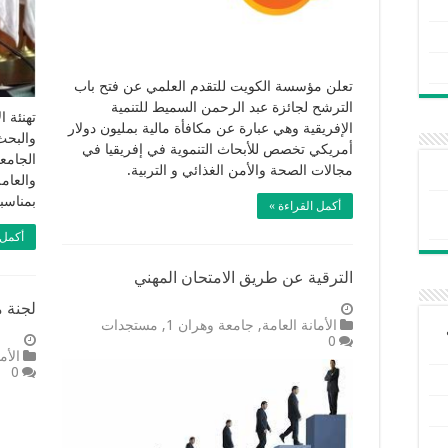
تعلن مؤسسة الكويت للتقدم العلمي عن فتح باب
الترشح لجائزة عبد الرحمن السميط للتنمية
تهنئة ا
الإفريقية وهي عبارة عن مكافأة مالية بمليون دولار
والبحث
أمريكي تخصص للأبحاث التنموية في إفريقيا في
الجامع
مجالات الصحة والأمن الغذائي و التربية.
والعام
بمناسب
أكمل القراءة »
أكمل 
الترقية عن طريق الامتحان المهني
لجنة م
الأمانة العامة
,
جامعة وهران 1
,
مستجدات
0
الأم
0