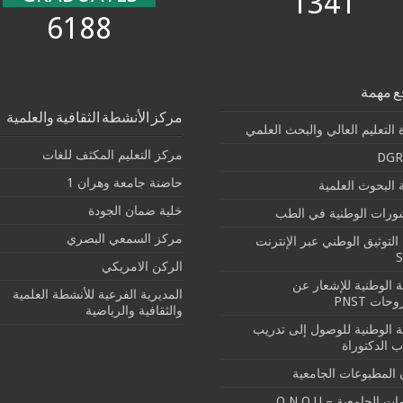
1341
6188
ع مهمة
مركز الأنشطة الثقافية والعلمية
 التعليم العالي والبحث العلمي
مركز التعليم المكثف للغات
DGR
حاضنة جامعة وهران 1
البحوث العلمية
خلية ضمان الجودة
شورات الوطنية في الطب
مركز السمعي البصري
التوثيق الوطني عبر الإنترنت
الركن الامريكي
بة الوطنية للإشعار عن
المديرية الفرعية للأنشطة العلمية
حات PNST
والثقافية والرياضية
بة الوطنية للوصول إلى تدريب
ب الدكتوراة
 المطبوعات الجامعية
ت الجامعية – O.N.O.U