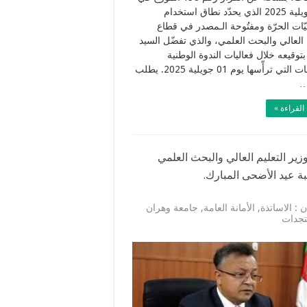
أوّل جويلية 2025 الذي يحدّد نطاق استخدام
يّات الحرّة ومفتُوحة الـمصدر في قطاع
م العالي والبحث العلمي، والذي تفضّل السيد
بتوقيعه خلال فعاليات الندوة الوطنية
للجامعات التي ترأّسها يوم 01 جويلية 2025. يطلب
…
القراءة »
وزير التعليم العالي والبحث العلمي
ة عيد الأضحى المبارك.
ن : الاساتذة
,
الأمانة العامة
,
جامعة وهران
جدات