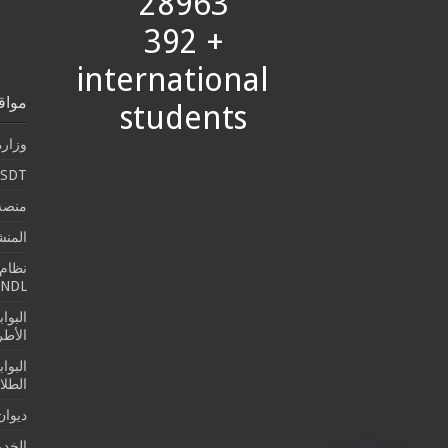
28963
+ 392
international
مواق
students
وزارة
SDT
منصة 
المن
نظام 
SNDL
البوا
الأطرو
البوا
الطلا
ديوان
الخدما