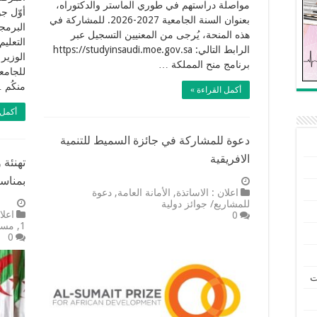
مواصلة دراستهم في طوري الماستر والدكتوراه،
بعنوان السنة الجامعية 2027-2026. للمشاركة في
البرمج
هذه المنحة، يُرجى من المعنيين التسجيل عبر
التعلي
الرابط التالي: https://studyinsaudi.moe.gov.sa
الوزير 
برنامج منح المملكة …
منكُم 
أكمل القراءة »
أكمل 
دعوة للمشاركة في جائزة السميط للتنمية
الافريقية
تهنئة 
بمناسب
اعلان : الاساتذة
,
الأمانة العامة
,
دعوة
للمشاريع/ جوائز دولية
اعلا
0
1
,
مست
0
ت