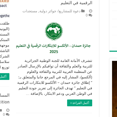
الرقمية في التعليم
دعوة للمشاريع/ جوائز دولية
,
مستجدات
0
طلقت م
(اليوني
المستد
المبتك
موجهة 
الناشئ
الشركا
تتشرف الأمانة العامة للجنة الوطنية الجزائرية
سلاسل 
للتربية والعلم والثقافة أن توافيكم بالإرسال الصادر
توزيع 
عن المنظمة العربية للتربية والثقافة والعلوم
أكمل 
(ألكسو)، المشار إليه في المرجع جانبا والمتعلق بـ:
” إطلاق جائزة حمدان – الألكسو للابتكارات الرقمية
في التعليم ” تهدف الجائزة إلى تعزيز جودة التعليم
في الوطن العربي ودعم الابتكار، بالإضافة …
tion،
أكمل القراءة »
0