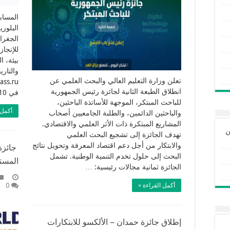
المساب
الجغراف
للإنجاز
بيئة، 
والتار
تعلن وزارة التعليم العالي والبحث العلمي عن
انطلاق الطبعة الثانية لجائزة رئيس الجمهورية
في 10 فبراير 2026.
للباحث المبتكر، الموجهة للأساتذة الباحثين،
أكمل 
والباحثين الدائمين، والطلبة الجامعيين أصحاب
المشاريع المبتكرة ذات الأثر العلمي والاقتصادي.
ن
تهدف الجائزة إلى تشجيع البحث العلمي
والابتكار من أجل دعم اقتصاد المعرفة وتحويل نتائج
جائزة 
البحث إلى حلول تخدم التنمية الوطنية. تشمل
المست
الجائزة ثمانية مجالات رئيسية: …
0
أكمل القراءة »
إطلاق جائزة حمدان – الألكسو للابتكارات