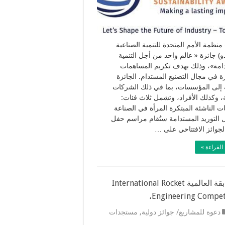
نظمة الأمم المتحدة للتنمية الصناعية
دو) جائزة « عالم واحد من أجل التنمية
امة»، وذلك بهدف تكريم المساهمات
رة في مجال التصنيع المستدام. الجائزة
إلى المؤسسات، بما في ذلك الشركات
ة، وكذلك الأفراد، وتشمل ثلاث فئات:
ت الناشئة المبتكرة المرأة في الصناعة
التوريد المستدامة ستُقام مراسم حفل
الجوائز الافتتاحي على …
القراءة »
المسابقة العالمية International Rocket
Engineering Competi
دعوة للمشاريع/ جوائز دولية
,
مستجدات