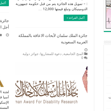
أكمل 
: – تمويل هذه الجائزة يتم من قبل حكومة جمهورية
الدومينيكان وتبلغ قيمتها 12,000 …
أكمل القراءة »
جائزة 
أجل التن
جائزة الملك سلمان لأبحاث الاعاقة بالمملكة
العربية السعودية
المنح الجامعية
,
دعوة للمشاريع/ جوائز دولية
0
لجنة ال
ت
آسيا ق
الإسكو