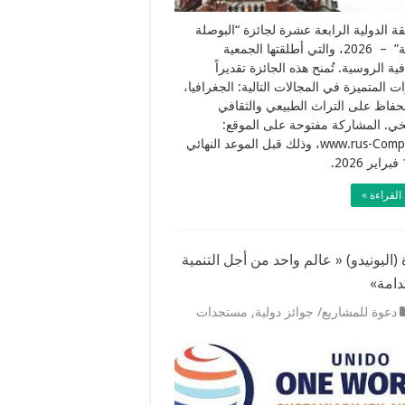
قة الدولية الرابعة عشرة لجائزة “البوصلة
البلورية” – 2026، والتي أطلقتها الجمعية
ية الروسية. تُمنح هذه الجائزة تقديراً
ات المتميزة في المجالات التالية: الجغرافيا،
الحفاظ على التراث الطبيعي والثقافي
يخي. المشاركة مفتوحة على الموقع:
www.rus-Compass.ru، وذلك قبل الموعد النهائي
القراءة »
(اليونيدو) « عالم واحد من أجل التنمية
دامة»
دعوة للمشاريع/ جوائز دولية
,
مستجدات