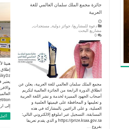
جائزة مجمع الملك سلمان العالمي للغة
العربية
دعوة للمشاريع/ جوائز دولية
,
مستجدات
,
مشاريع البحث
0
يعتبر 
مجمع الملك سلمان العالمي للغة العربية، يعلن عن
والافر
انطلاق الدورة الرابعة من الجائزة العالمية لتكريم
أصحاب الجهود المميزة لخدمة و نشر اللغة العربية
و تعليمها و المحافظة على قيميتها العلمية و
إلى ارتفاع 11066
العملية، و على الراغبين بالمشاركة في هذه
المسابقة، التسجيل عبر املوقع إلالكتروني التالي:
أكمل 
https://prize.ksaa.gov.sa و الذي يقدم تعريفا
بفروع …