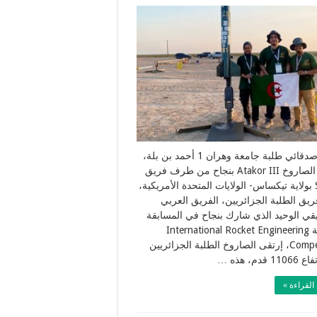
هنيئا لأصدقائي طلبة جامعة وهران 1 أحمد بن بلة،
إطلاق الصاروخ Atakor III بنجاح من طرف فريق
SkyDz بولاية تيكساس- الولايات المتحدة الأمريكية،
فريق الطلبة الجزائريين، الفريق العربي
يقي الوحيد الذي شارك بنجاح في المسابقة
العالمية International Rocket Engineering
Competition، إرتقى الصاروخ الطلبة الجزائريين
 قدم، هذه …
القراءة »