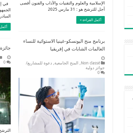
الإسلامية والعلوم والتقنيات والآداب والفنون أقصى
في إطا
أجل للترشح هو : 31 مارس 2025
الجمهور
المباد
أكمل القراءة »
أكمل 
برنامج منح اليونسكو-غينيا الاستوائية للنساء
جائزة 
العالمات الشابات في إفريقيا
0
Non classé
,
المنح الجامعية
,
دعوة للمشاريع/
جوائز دولية
0