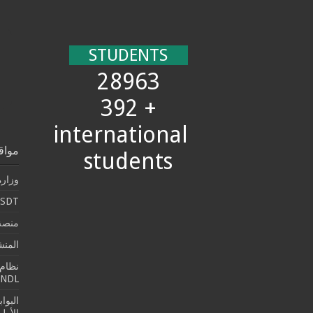
STUDENTS
28963
+ 392
international
مواق
students
وزارة
SDT
منصة 
المن
نظام 
SNDL
البوا