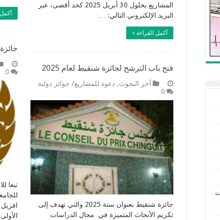
المشاريع بحلول 30 أبريل 2025 كحد أقصى، عبر
أكمل 
البريد الإلكتروني التالي: …
أكمل القراءة »
جائزة 
فتح باب الترشح لجائزة شنقيط لعام 2025
0
آخر البحوث
,
دعوة للمشاريع/ جوائز دولية
0
تبعا لل
ت
جائزة شنقيط بعنوان سنة 2025 والتي تهدف إلى
افريل 
تكريم الأبحاث المتميزة في مجال الدراسات
الأولى