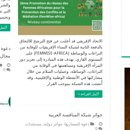
والشرك
التي ت
وتحسي
أكمل 
الاتحاد الإفريقي قد أعلنت عن فتح الترشح للالتحاق
بالدفعة الثانية لشبكة النساء الإفريقيات للوقاية من
دعوة ا
النزاعات والوساطة (FEMWISE-AFRICA) على
مجال ا
المستوى القاري. تهدف هذه المبادرة إلى تعزيز دور
المرأة الإفريقية ومساهمتها في الوقاية من
0
النزاعات، الوساطة، وعمليات السلام من خلال
مشاركتها في الأنشطة الوطنية والإقليمية. وقد
أُنشئت هذه الشبكة بموجب القرار …
أكمل القراءة »
جوائز شبكة المنافسة العربية
دعوة للمشاريع/ جوائز دولية
,
مستجدات
0