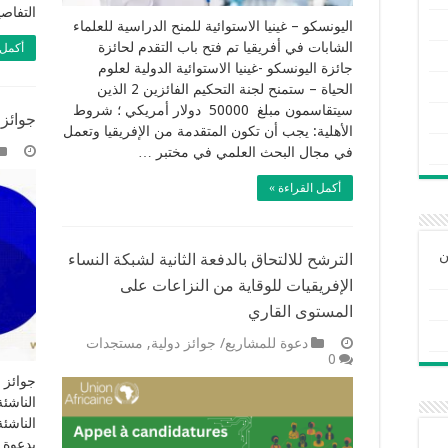
التفاص
اليونسكو – غينيا الاستوائية للمنح الدراسية للعلماء
الشابات في أفريقيا تم فتح باب التقدم لحائزة
أكمل 
جائزة اليونسكو -غينيا الاستوائية الدولية لعلوم
الحياة – ستمنح لجنة التحكيم الفائزين 2 الذين
سيتقاسمون مبلغ 50000 دولار أمريكي ؛ شروط
جوائز ا
الأهلية: يجب أن تكون المتقدمة من الإفريقيا وتعمل
في مجال البحث العلمي في مختبر …
أكمل القراءة »
ن
الترشح للالتحاق بالدفعة الثانية لشبكة النساء
الإفريقيات للوقاية من النزاعات على
المستوى القاري
دعوة للمشاريع/ جوائز دولية
,
مستجدات
0
الناشئ
بدعوة 