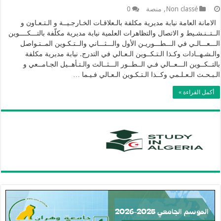
Non classé
,
منصة
0
الامانة العامة نيابة مديرية مكلفة بالـﻌﻼﻗـﺎت الخـﺎرﺟـﻴــﺔ و اﻟـﺘـﻌـﺎون و
اﻟــﺘــﻨـﺸـﻴﻂ و اﻻﺗﺼﺎل واﻟﺘﻈﺎﻫﺮات اﻟﻌﻠﻤﻴﺔ نيابة مديرية مكلّفة بالتـــﻜــــﻮﻳﻦ
اﻟـــﻌـــﺎﻟـﻲ ﻓﻲ اﻟـــﻄـــﻮرﻳـﻦ اﻷول واﻟـــﺜـــﺎﻧﻲ واﻟــﺘـﻜـﻮﻳﻦ المــﺘـﻮاﺻﻞ
واﻟـﺸـﻬــﺎدات وﻛـﺬا اﻟـﺘـﻜــﻮﻳﻦ اﻟـﻌـﺎﻟﻲ في التدرج. نيابة مديرية مكلفة
بالتــﻜــﻮﻳﻦ اﻟـــﻌــﺎﻟﻲ ﻓـﻲ اﻟــﻄــﻮر اﻟـــﺜــﺎﻟﺚ واﻟـﺘـﺄﻫــﻴﻞ الجـﺎﻣــﻌﻲ و
اﻟـﺒـحـﺚ اﻟـﻌـلـﻤﻲ وﻛــﺬا اﻟـﺘـﻜـﻮﻳﻦ اﻟـﻌـﺎﻟﻲ ﻓـﻴـﻤﺎ …
أكمل القراءة »