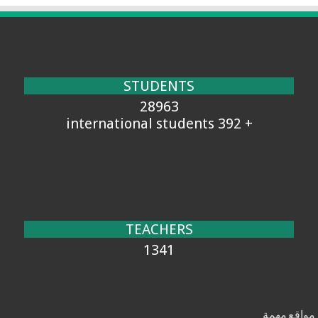
STUDENTS
28963
+ 392 international students
TEACHERS
1341
مواقع مهمة