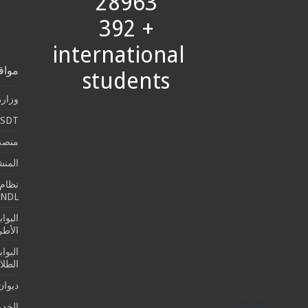
28963
+ 392
international
مواق
students
وزارة
SDT
منصة 
المن
نظام 
SNDL
البوا
الأطرو
البوا
الطلا
ديوان
الخدما