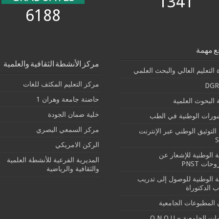
1341
6188
ع مهمة
مركز الأنشطة الثقافية والعلمية
 التعليم العالي والبحث العلمي
مركز التعليم المكثف للغات
DGR
حاضنة جامعة وهران 1
البحوث العلمية
خلية ضمان الجودة
شورات الوطنية في الطب
مركز السمعي البصري
التوثيق الوطني عبر الإنترنت
الركن الامريكي
بة الوطنية للإشعار عن
المديرية الفرعية للأنشطة العلمية
حات PNST
والثقافية والرياضية
بة الوطنية للوصول إلى تدريب
ب الدكتوراة
 المطبوعات الجامعية
ت الجامعية – O.N.O.U