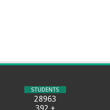
STUDENTS
28963
+ 392