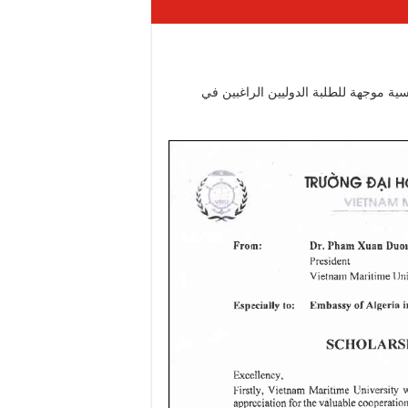
 الترشح لمنح دراسية موجهة للطلبة الدوليين الراغبين في