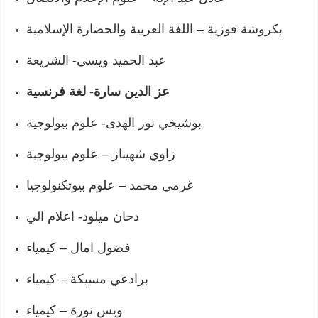
بكروشة فوزية – اللغة العربية والحضارة الإسلامية
عبد الحميد ويسي- الشريعة
عز الدين سارة- لغة فرنسية
بوشيخي نور الهدى- علوم بيولوجية
زاوي شهيناز – علوم بيولوجية
غرمي محمد – علوم بيوتكنولوجيا
دحان ميلود- اعلام الي
فضول امال – كيمياء
برادعي مسيكة – كيمياء
ويس نورة – كيمياء