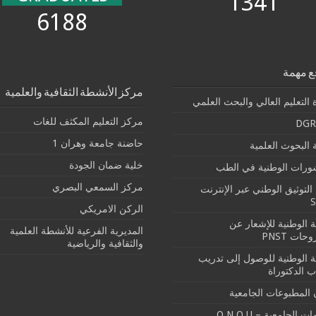
1341
6188
ع مهمة
مركز الأنشطة الثقافية والعلمية
 التعليم العالي والبحث العلمي
مركز التعليم المكثف للغات
DGR
حاضنة جامعة وهران 1
البحوث العلمية
خلية ضمان الجودة
شورات الوطنية في الطب
مركز السمعي البصري
التوثيق الوطني عبر الإنترنت
الركن الامريكي
بة الوطنية للإشعار عن
المديرية الفرعية للأنشطة العلمية
حات PNST
والثقافية والرياضية
بة الوطنية للوصول إلى تدريب
ب الدكتوراة
 المطبوعات الجامعية
ت الجامعية – O.N.O.U