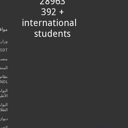
28963
+ 392
international
مواق
students
وزارة
SDT
منصة 
المن
نظام 
SNDL
البوا
الأطرو
البوا
الطلا
ديوان
الخدما