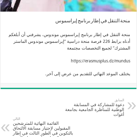
منحة التنقل في إطار برنامج إيراسموس
منحة التنقل في إطار برنامج إيراسموس موندوس، يشرفني أن أبلغكم
أدناه برابط 226 فرصة منحة دراسية “إيراسموس موندوس الماستر
المشترك” لجميع التخصصات مجتمعة
https://erasmusplus.dz/mundus
يختلف الموعد النهائي للتقديم من عرض إلى آخر.
السابق
دعوة للمشاركة في المسابقة
الوطنية للمناظرة الجامعية بجامعة
أغوات
التالي
القائمة النهائية للمترشحين
المقبولين لإجتياز مسابقة الالتحاق
بالتكوين في الطور الثالث في إطار