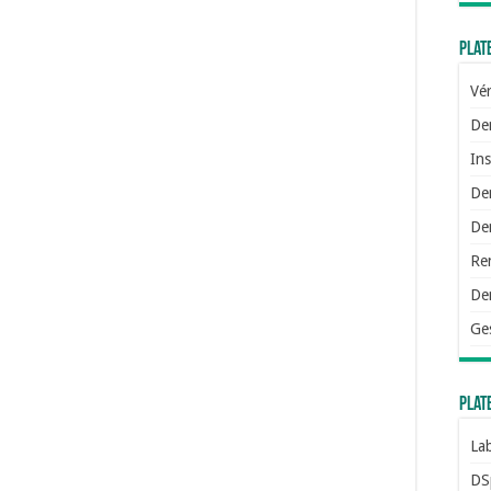
Plat
Vér
De
Ins
De
Dem
Re
De
Ge
Plat
Lab
DS