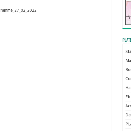
gramme_27_02_2022
Plat
St
Man
Bo
Con
Ha
Etu
Ac
De
PL