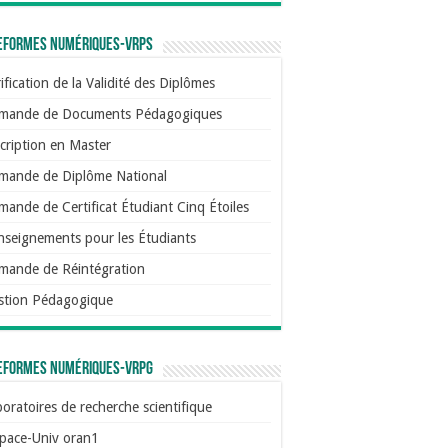
eformes numériques-VRPS
ification de la Validité des Diplômes
mande de Documents Pédagogiques
cription en Master
mande de Diplôme National
ande de Certificat Étudiant Cinq Étoiles
nseignements pour les Étudiants
mande de Réintégration
stion Pédagogique
eformes numériques-VRPG
oratoires de recherche scientifique
pace-Univ oran1