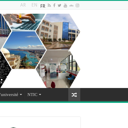
AR
EN
FR
’université
NTIC