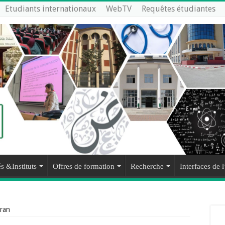
Etudiants internationaux
WebTV
Requêtes étudiantes
s &Instituts
Offres de formation
Recherche
Interfaces de l
Oran