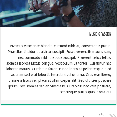
Music is Passion
Vivamus vitae ante blandit, euismod nibh at, consectetur purus.
Phasellus tincidunt pulvinar suscipit. Fusce venenatis mauris sem,
nec commodo nibh tristique suscipit. Praesent tellus tellus,
sodales laoreet luctus congue, vestibulum ut tortor. Curabitur nec
lobortis mauris. Curabitur faucibus nec libero at pellentesque. Sed
ac enim sed erat lobortis interdum vel ut urna. Cras erat libero,
ornare a lacus vel, placerat ullamcorper elit. Sed ultricies posuere
ipsum, nec sodales sapien viverra id. Curabitur nec velit posuere,
scelerisque purus quis, porta dui.
السابق