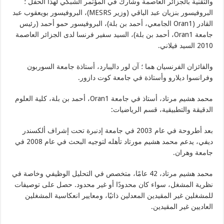
والتقنية بالجزائر العاصمة وشارك في المؤتمر الشبكي لهذا الحفل ؛
البروفيسور بنزيان عبد الباقي (وزير MESRS)، البروفيسور بويعقوب عبد
القادر (Oran1 الجامعي، أحمد بن بلة)، البروفيسور حمو أحمد (رئيس
جامعة Oran1، أحمد بن بلة)، السيد سفير فرنسا لدى الجزائر العاصمة
2010 السيد فيلاني.
والفائزان الفرنسيان هما ؛
آن لور داليبارد، أستاذة جامعة السوربون
وفرانسوا ديلارو وأستاذة في جامعة كوت دازور.
محمد هشيم مرتاد، أستاذ في جامعة Oran1، أحمد بن بلة، كلية العلوم
الدقيقة والتطبيقية، قسم الرياضيات:
بعد أطروحة في عام 2003 في جامعة إدنبرة تحت إشراف ألكسندر
ديفي، يدعم محمد هشيم مورتاد تأهله لتوجيه البحث في عام 2008 في
جامعة وهران.
محمد هشيم مرتاد، 42 عامًا، متخصص في التحليل الوظيفي وخاصة في
نظرية المشغل، سواء كان محدودًا أو غير محدود.
حصل على توصيفات
للمشغلين غير المقيدين المعدلين ذاتيًا، ومعايير انعكاسية المشغلين
العاديين غير المقيدين.