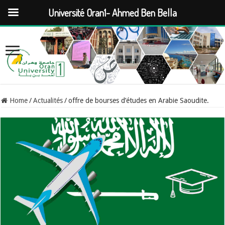
Université Oran1- Ahmed Ben Bella
Home
/
Actualités
/
offre de bourses d’études en Arabie Saoudite.