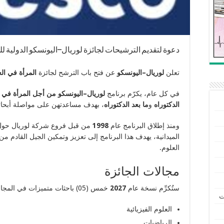
دعوة لتقديم الترشيحات لجائزة لوريال–اليونسكو الدولية للمرأة
تعلن
لوريال–اليونسكو
عن فتح باب الترشح لجائزة
المرأة في العلو
في كل عام، يكرّم برنامج
لوريال–اليونسكو من أجل المرأة في ا
الدكتوراه
و
ما بعد الدكتوراه
، بهدف مساعدتهن على مواصلة أبحاث
ومنذ إطلاق البرنامج عام
1998
من قبل فروع شركة لوريال حول 
الميدانية، يهدف هذا البرنامج إلى تعزيز وتمكين الجيل القادم
العلوم.
مجالات الجائزة
ستُكرِّم نسخة عام
2027
خمس (05) باحثات متميزات في المجالات التالية:
ت
العلوم الفيزيائية
الرياضيات