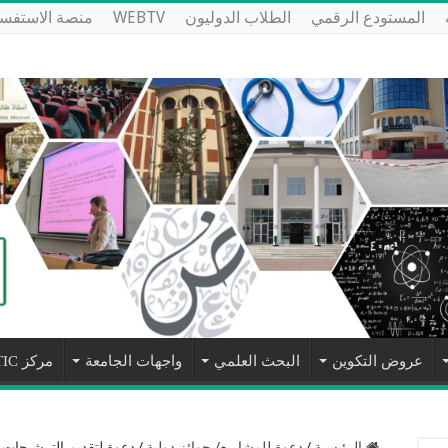
المستودع الرقمي
الطلاب الدوليون
WEBTV
منصة الاستفسا
عروض التكوين
البحث العلمي
واجهات الجامعة
مركز NTIC
الرئيسية
/
دعوة للمشاريع/ جوائز دولية
/
دعوة لتقديم الترشيحات ل