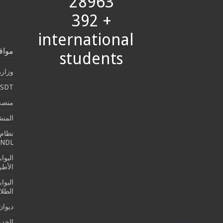
28963
+ 392
international
مواق
students
وزارة
SDT
منصة 
المن
نظام 
SNDL
البوا
الأطرو
البوا
الطلا
ديوان
الخدما