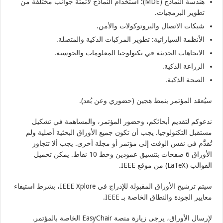
هندسة النماذج (MDE): استخدام النماذج لأتمتة جوانب مختلفة من
تطوير البرمجيات.
شبكات الاتصال والبروتوكولات والأمن.
الأنظمة السياراتية: تطوير المركبات الذكية والمتصلة.
الاتجاهات الحديثة في تكنولوجيا المعلومات والحوسبة.
الزراعة الذكية.
الصحة الذكية.
سيُعقد المؤتمر بنمط هجين (حضوري وعن بُعد).
ندعوكم لتقديم أبحاثكم، وحضور المؤتمر، والمساهمة في تشكيل
مستقبل التكنولوجيا. يجب أن تكون جميع الأوراق البحثية أصلية ولم
تُقدَّم في نفس الوقت إلى مؤتمر أو مجلة أخرى. يجب ألا تتجاوز
الأوراق 6 صفحات بتنسيق عمودين وخط 10 نقاط. يمكن تحميل
القوالب (LaTeX) من موقع IEEE.
سيتم ترشيح الأوراق المقبولة للإدراج في IEEE Xplore، بشرط استيفاء
معايير الجودة والنطاق الخاصة بـ IEEE.
لإرسال الأوراق، يرجى زيارة منصة EasyChair الخاصة بالمؤتمر.