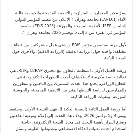
يسرّ مخبر المعماريات المتوازية والأنظمة المدمجة والحوسبة عالية
الأداء (LAPECI) بجامعة وهران 1 الإعلان عن تنظيم المؤتمر الدولي
الخامس IEEE للأنظمة المدمجة والموزعة (EDiS 2026). سيُعقد
المؤتمر في الفترة من 2 إلى 5 نوفمبر 2026 بجامعة وهران 1.
لأول مرة، سيتضمن مؤتمر EDiS ورشتي عمل مشتركتين بين قطاعات
مختلفة: واحدة حول الزراعة الدقيقة (الزراعة الذكية)، والأخرى حول
الصحة الذكية.
ورشة العمل الأولى، المنظمة بالتعاون مع مخبري LBRAP وRIIR، هي
فعالية خاصة مكرسة لاستكشاف أحدث التطورات التكنولوجية في
القطاع الزراعي. يجمع هذا الحدث المشترك بين الباحثين والمطورين
والممارسين لدراسة التقاطع المثير بين الأنظمة المدمجة، والحوسبة
الموزعة، وتقنيات الزراعة الذكية.
أما ورشة العمل الثانية (الصحة الذكية I)، فهي النسخة الأولى، وستُعقد
يومي 4 و5 نوفمبر 2026. يهدف هذا الحدث إلى إعلام وتوعية الفاعلين
وصناع القرار بأهمية البحث في مجال الصحة الإلكترونية، خاصة
استخدام أحدث تقنيات الذكاء الاصطناعي وتطبيقاتها الطبية. وتتمثل