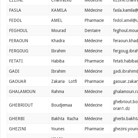
EZZINE
Chahrazed
Médecine
ezzine.chah
FASLA
KAMILA
Médecine
fasla.kamila
FEDOL
AMEL
Pharmacie
fedol.amel@u
FEGHOUL
Mourad
Dentaire
feghoul.mou
FERAOUN
Khadra
Médecine
feraoun.kha
FERGOUG
Ibrahim
Médecine
fergoug.ibra
FETATI
Habiba
Pharmacie
fetati.habib
GADI
Ibrahim
Médecine
gadi.ibrahim
GAOUAR
Zakaria Lotfi
Pharmacie
gaouar.zaka
GHALAMOUN
Rahma
Médecine
ghalamoun.r
ghebriout.b
GHEBRIOUT
Boudjemaa
Médecine
oran1.dz
GHERBI
Bakhta Racha
Médecine
gherbi.bakh
GHEZINI
Younes
Pharmacie
ghezini.you