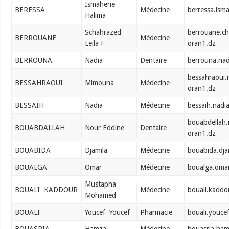
Ismahene
BERESSA
Médecine
berressa.is
Halima
Schahrazed
berrouane.c
BERROUANE
Médecine
Leila F
oran1.dz
BERROUNA
Nadia
Dentaire
berrouna.na
bessahraoui
BESSAHRAOUI
Mimouna
Médecine
oran1.dz
BESSAIH
Nadia
Médecine
bessaih.nadi
bouabdellah
BOUABDALLAH
Nour Eddine
Dentaire
oran1.dz
BOUABIDA
Djamila
Médecine
bouabida.dja
BOUALGA
Omar
Médecine
boualga.oma
Mustapha
BOUALI KADDOUR
Médecine
bouali.kadd
Mohamed
BOUALI
Youcef Youcef
Pharmacie
bouali.youce