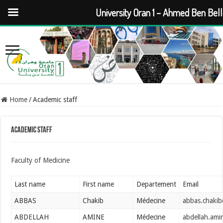
University Oran 1 – Ahmed Ben Bel
Home
/
Academic staff
Academic staff
Faculty of Medicine
Last name
First name
Departement
Email
ABBAS
Chakib
Médecine
abbas.chaki
ABDELLAH
AMINE
Médecine
abdellah.ami