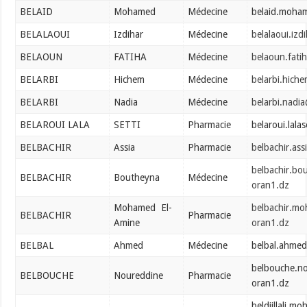
BELAID
Mohamed
Médecine
belaid.moha
BELALAOUI
Izdihar
Médecine
belalaoui.iz
BELAOUN
FATIHA
Médecine
belaoun.fati
BELARBI
Hichem
Médecine
belarbi.hich
BELARBI
Nadia
Médecine
belarbi.nadi
BELAROUI LALA
SETTI
Pharmacie
belaroui.lala
BELBACHIR
Assia
Pharmacie
belbachir.as
belbachir.bo
BELBACHIR
Boutheyna
Médecine
oran1.dz
Mohamed El-
belbachir.m
BELBACHIR
Pharmacie
Amine
oran1.dz
BELBAL
Ahmed
Médecine
belbal.ahme
belbouche.n
BELBOUCHE
Noureddine
Pharmacie
oran1.dz
beldjillali.