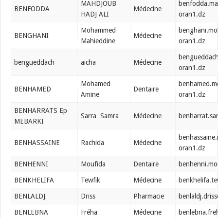
MAHDJOUB
benfodda.ma
BENFODDA
Médecine
HADJ ALI
oran1.dz
Mohammed
benghani.m
BENGHANI
Médecine
Mahieddine
oran1.dz
bengueddach
bengueddach
aicha
Médecine
oran1.dz
Mohamed
benhamed.m
BENHAMED
Dentaire
Amine
oran1.dz
BENHARRATS Ep
Sarra Samra
Médecine
benharrat.sa
MEBARKI
benhassaine.
BENHASSAINE
Rachida
Médecine
oran1.dz
BENHENNI
Moufida
Dentaire
benhenni.mo
BENKHELIFA
Tewfik
Médecine
benkhelifa.t
BENLALDJ
Driss
Pharmacie
benlaldj.dri
BENLEBNA
Fréha
Médecine
benlebna.fr