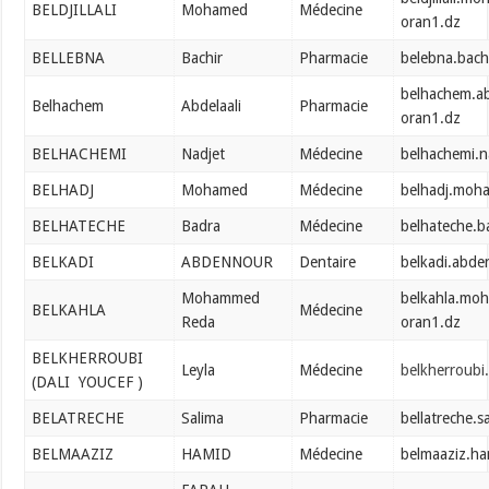
BELDJILLALI
Mohamed
Médecine
oran1.dz
BELLEBNA
Bachir
Pharmacie
belebna.bach
belhachem.ab
Belhachem
Abdelaali
Pharmacie
oran1.dz
BELHACHEMI
Nadjet
Médecine
belhachemi.n
BELHADJ
Mohamed
Médecine
belhadj.moh
BELHATECHE
Badra
Médecine
belhateche.
BELKADI
ABDENNOUR
Dentaire
belkadi.abd
Mohammed
belkahla.mo
BELKAHLA
Médecine
Reda
oran1.dz
BELKHERROUBI
Leyla
Médecine
belkherroubi
(DALI YOUCEF )
BELATRECHE
Salima
Pharmacie
bellatreche.
BELMAAZIZ
HAMID
Médecine
belmaaziz.h