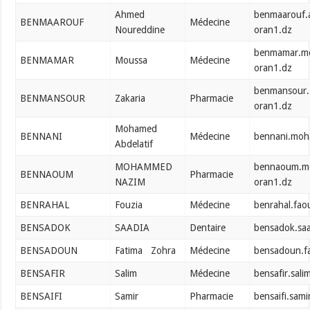
Ahmed
benmaarouf.
BENMAAROUF
Médecine
Noureddine
oran1.dz
benmamar.m
BENMAMAR
Moussa
Médecine
oran1.dz
benmansour.
BENMANSOUR
Zakaria
Pharmacie
oran1.dz
Mohamed
BENNANI
Médecine
bennani.moh
Abdelatif
MOHAMMED
bennaoum.m
BENNAOUM
Pharmacie
NAZIM
oran1.dz
BENRAHAL
Fouzia
Médecine
benrahal.fao
BENSADOK
SAADIA
Dentaire
bensadok.sa
BENSADOUN
Fatima Zohra
Médecine
bensadoun.f
BENSAFIR
Salim
Médecine
bensafir.sal
BENSAIFI
Samir
Pharmacie
bensaifi.sam