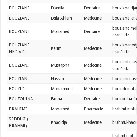
BOUZIANE
Djamila
Dentaire
bouziane.dja
BOUZIANE
Leila Ahlem
Médecine
bouziane.lei
bouziane.m
BOUZIANE
Mohamed
Dentaire
oran1.dz
BOUZIANE
bouzianenedj
Karim
Médecine
NEDJADI
oran1.dz
bouziani.mu
BOUZIANI
Mustapha
Médecine
oran1.dz
BOUZIANI
Nassim
Médecine
bouziani.nas
BOUZIDI
Mohammed
Médecine
bouzidi.moh
BOUZOUINA
Fatma
Dentaire
bouzouina.f
BRAHIMI
Mohamed
Pharmacie
brahimi.moh
SEDDIKI (
Khadidja
Médecine
brahmi.khadi
BRAHMI)
brahmi.moh