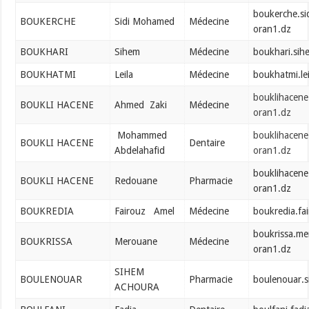
boukerche.s
BOUKERCHE
Sidi Mohamed
Médecine
oran1.dz
BOUKHARI
Sihem
Médecine
boukhari.si
BOUKHATMI
Leila
Médecine
boukhatmi.le
bouklihacen
BOUKLI HACENE
Ahmed Zaki
Médecine
oran1.dz
Mohammed
bouklihacen
BOUKLI HACENE
Dentaire
Abdelahafid
oran1.dz
bouklihacen
BOUKLI HACENE
Redouane
Pharmacie
oran1.dz
BOUKREDIA
Fairouz Amel
Médecine
boukredia.fa
boukrissa.m
BOUKRISSA
Merouane
Médecine
oran1.dz
SIHEM
BOULENOUAR
Pharmacie
boulenouar.
ACHOURA