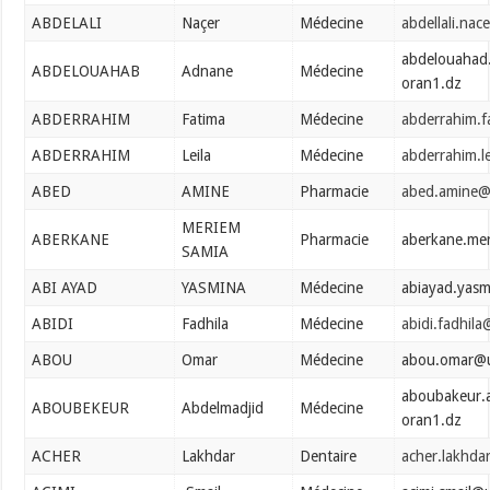
ABDELALI
Naçer
Médecine
abdellali.na
abdelouahad
ABDELOUAHAB
Adnane
Médecine
oran1.dz
ABDERRAHIM
Fatima
Médecine
abderrahim.f
ABDERRAHIM
Leila
Médecine
abderrahim.l
ABED
AMINE
Pharmacie
abed.amine@
MERIEM
ABERKANE
Pharmacie
aberkane.me
SAMIA
ABI AYAD
YASMINA
Médecine
abiayad.yas
ABIDI
Fadhila
Médecine
abidi.fadhil
ABOU
Omar
Médecine
abou.omar@u
aboubakeur.
ABOUBEKEUR
Abdelmadjid
Médecine
oran1.dz
ACHER
Lakhdar
Dentaire
acher.lakhda