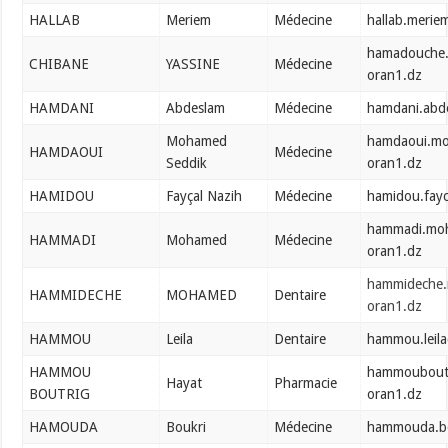
HALLAB
Meriem
Médecine
hallab.merie
hamadouche.
CHIBANE
YASSINE
Médecine
oran1.dz
HAMDANI
Abdeslam
Médecine
hamdani.abd
Mohamed
hamdaoui.m
HAMDAOUI
Médecine
Seddik
oran1.dz
HAMIDOU
Fayçal Nazih
Médecine
hamidou.fay
hammadi.mo
HAMMADI
Mohamed
Médecine
oran1.dz
hammideche
HAMMIDECHE
MOHAMED
Dentaire
oran1.dz
HAMMOU
Leila
Dentaire
hammou.leil
HAMMOU
hammouboutr
Hayat
Pharmacie
BOUTRIG
oran1.dz
HAMOUDA
Boukri
Médecine
hammouda.bo