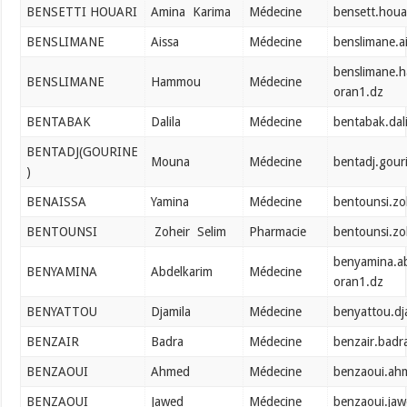
BENSETTI HOUARI
Amina Karima
Médecine
bensett.houa
BENSLIMANE
Aissa
Médecine
benslimane.a
benslimane.
BENSLIMANE
Hammou
Médecine
oran1.dz
BENTABAK
Dalila
Médecine
bentabak.dal
BENTADJ(GOURINE
Mouna
Médecine
bentadj.gour
)
BENAISSA
Yamina
Médecine
bentounsi.zo
BENTOUNSI
Zoheir Selim
Pharmacie
bentounsi.zo
benyamina.a
BENYAMINA
Abdelkarim
Médecine
oran1.dz
BENYATTOU
Djamila
Médecine
benyattou.dj
BENZAIR
Badra
Médecine
benzair.badr
BENZAOUI
Ahmed
Médecine
benzaoui.ah
BENZAOUI
Jawed
Médecine
benzaoui.ja