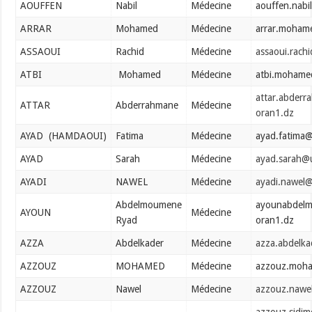
AOUFFEN
Nabil
Médecine
aouffen.nabi
ARRAR
Mohamed
Médecine
arrar.moham
ASSAOUI
Rachid
Médecine
assaoui.rach
ATBI
Mohamed
Médecine
atbi.mohame
attar.abder
ATTAR
Abderrahmane
Médecine
oran1.dz
AYAD (HAMDAOUI)
Fatima
Médecine
ayad.fatima@
AYAD
Sarah
Médecine
ayad.sarah@
AYADI
NAWEL
Médecine
ayadi.nawel@
Abdelmoumene
ayounabdelm
AYOUN
Médecine
Ryad
oran1.dz
AZZA
Abdelkader
Médecine
azza.abdelk
AZZOUZ
MOHAMED
Médecine
azzouz.moha
AZZOUZ
Nawel
Médecine
azzouz.nawe