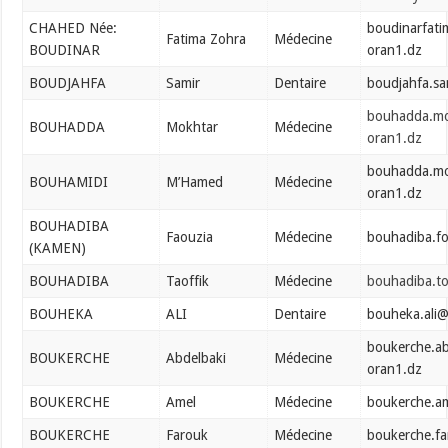
CHAHED Née:
boudinarfati
Fatima Zohra
Médecine
BOUDINAR
oran1.dz
BOUDJAHFA
Samir
Dentaire
boudjahfa.sa
bouhadda.mo
BOUHADDA
Mokhtar
Médecine
oran1.dz
bouhadda.mo
BOUHAMIDI
M’Hamed
Médecine
oran1.dz
BOUHADIBA
Faouzia
Médecine
bouhadiba.f
(KAMEN)
BOUHADIBA
Taoffik
Médecine
bouhadiba.to
BOUHEKA
ALI
Dentaire
bouheka.ali@
boukerche.ab
BOUKERCHE
Abdelbaki
Médecine
oran1.dz
BOUKERCHE
Amel
Médecine
boukerche.a
BOUKERCHE
Farouk
Médecine
boukerche.f