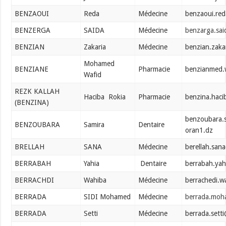
BENZAOUI
Reda
Médecine
benzaoui.re
BENZERGA
SAIDA
Médecine
benzarga.sa
BENZIAN
Zakaria
Médecine
benzian.zaka
Mohamed
BENZIANE
Pharmacie
benzianmed.
Wafid
REZK KALLAH
Haciba Rokia
Pharmacie
benzina.haci
(BENZINA)
benzoubara.
BENZOUBARA
Samira
Dentaire
oran1.dz
BRELLAH
SANA
Médecine
berellah.san
BERRABAH
Yahia
Dentaire
berrabah.yah
BERRACHDI
Wahiba
Médecine
berrachedi.w
BERRADA
SIDI Mohamed
Médecine
berrada.moh
BERRADA
Setti
Médecine
berrada.sett