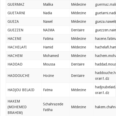
GUERMAZ
Malika
Médecine
guermaz.mal
GUETARNI
Nadia
Médecine
guetarni.nad
GUEZA
Nawel
Médecine
gueza.nawel
GUEZZEN
NAIMA
Dentaire
guezzen.nai
HACENE
Fatima
Médecine
hacene.fati
HACHELAFI
Hamid
Médecine
hachelafi.ha
HACHEM
Mohamed
Médecine
hachem.moh
HADDAD
Moussa
Dentaire
haddad.mous
haddouche.h
HADDOUCHE
Hocine
Dentaire
oran1.dz
hadjoubelaid
HADJOU BELAID
Fatma
Médecine
oran1.dz
HAKEM
Schahrazede
(MOHEMED
Médecine
hakem.chahr
Fatiha
BRAHIM)