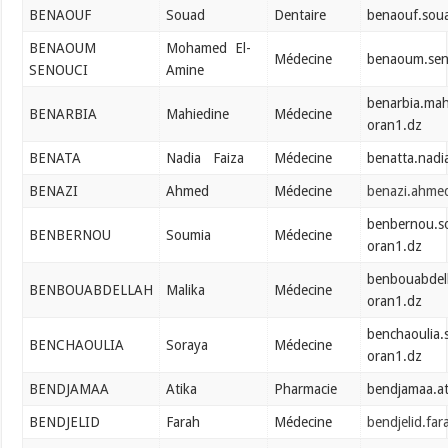
BENAOUF
Souad
Dentaire
benaouf.sou
BENAOUM
Mohamed El-
Médecine
benaoum.sen
SENOUCI
Amine
benarbia.mah
BENARBIA
Mahiedine
Médecine
oran1.dz
BENATA
Nadia Faiza
Médecine
benatta.nadi
BENAZI
Ahmed
Médecine
benazi.ahme
benbernou.s
BENBERNOU
Soumia
Médecine
oran1.dz
benbouabdel
BENBOUABDELLAH
Malika
Médecine
oran1.dz
benchaoulia.
BENCHAOULIA
Soraya
Médecine
oran1.dz
BENDJAMAA
Atika
Pharmacie
bendjamaa.a
BENDJELID
Farah
Médecine
bendjelid.fa