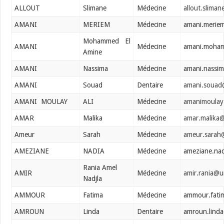
ALLOUT
Slimane
Médecine
allout.slima
AMANI
MERIEM
Médecine
amani.merie
Mohammed El
AMANI
Médecine
amani.moham
Amine
AMANI
Nassima
Médecine
amani.nassi
AMANI
Souad
Dentaire
amani.souad
AMANI MOULAY
ALI
Médecine
amanimoulay.
AMAR
Malika
Médecine
amar.malika
Ameur
Sarah
Médecine
ameur.sarah
AMEZIANE
NADIA
Médecine
ameziane.na
Rania Amel
AMIR
Médecine
amir.rania@u
Nadjla
AMMOUR
Fatima
Médecine
ammour.fati
AMROUN
Linda
Dentaire
amroun.lind