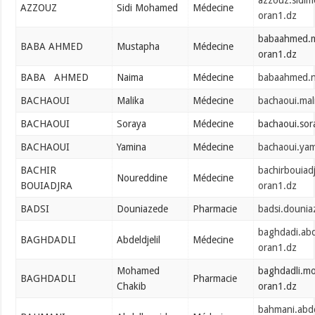
azzouz.sidi
AZZOUZ
Sidi Mohamed
Médecine
oran1.dz
babaahmed.
BABA AHMED
Mustapha
Médecine
oran1.dz
BABA AHMED
Naima
Médecine
babaahmed.n
BACHAOUI
Malika
Médecine
bachaoui.mal
BACHAOUI
Soraya
Médecine
bachaoui.so
BACHAOUI
Yamina
Médecine
bachaoui.ya
BACHIR
bachirbouiad
Noureddine
Médecine
BOUIADJRA
oran1.dz
BADSI
Douniazede
Pharmacie
badsi.douni
baghdadi.abd
BAGHDADLI
Abdeldjelil
Médecine
oran1.dz
Mohamed
baghdadli.m
BAGHDADLI
Pharmacie
Chakib
oran1.dz
bahmani.abd