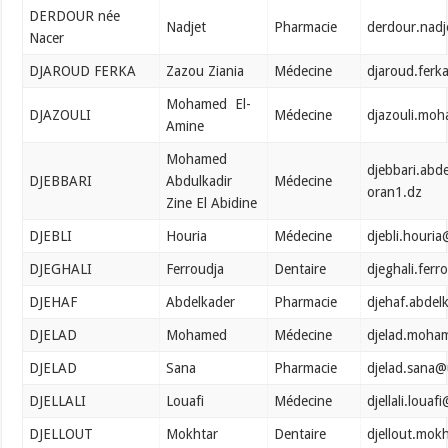
DERDOUR née
Nadjet
Pharmacie
derdour.nadj
Nacer
DJAROUD FERKA
Zazou Ziania
Médecine
djaroud.ferk
Mohamed El-
DJAZOULI
Médecine
djazouli.mo
Amine
Mohamed
djebbari.abd
DJEBBARI
Abdulkadir
Médecine
oran1.dz
Zine El Abidine
DJEBLI
Houria
Médecine
djebli.houri
DJEGHALI
Ferroudja
Dentaire
djeghali.fer
DJEHAF
Abdelkader
Pharmacie
djehaf.abdel
DJELAD
Mohamed
Médecine
djelad.moha
DJELAD
Sana
Pharmacie
djelad.sana@
DJELLALI
Louafi
Médecine
djellali.loua
DJELLOUT
Mokhtar
Dentaire
djellout.mok