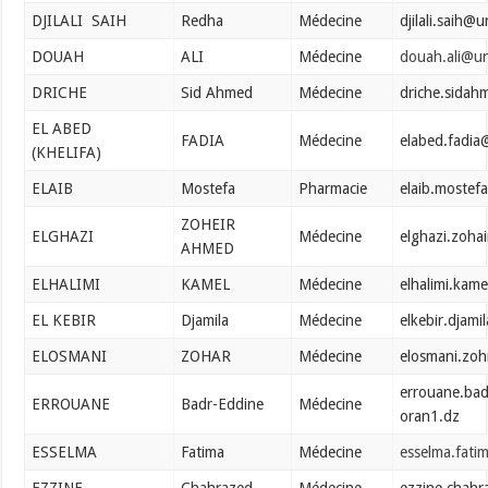
DJILALI SAIH
Redha
Médecine
djilali.saih@
DOUAH
ALI
Médecine
douah.ali@un
DRICHE
Sid Ahmed
Médecine
driche.sida
EL ABED
FADIA
Médecine
elabed.fadia
(KHELIFA)
ELAIB
Mostefa
Pharmacie
elaib.mostef
ZOHEIR
ELGHAZI
Médecine
elghazi.zoha
AHMED
ELHALIMI
KAMEL
Médecine
elhalimi.kam
EL KEBIR
Djamila
Médecine
elkebir.djam
ELOSMANI
ZOHAR
Médecine
elosmani.zo
errouane.ba
ERROUANE
Badr-Eddine
Médecine
oran1.dz
ESSELMA
Fatima
Médecine
esselma.fati