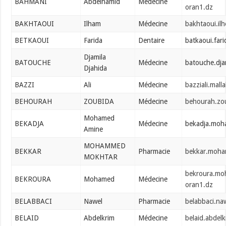
BAHMANI
Abdelhamid
Médecine
oran1.dz
BAKHTAOUI
Ilham
Médecine
bakhtaoui.il
BETKAOUI
Farida
Dentaire
batkaoui.far
Djamila
BATOUCHE
Médecine
batouche.dja
Djahida
BAZZI
Ali
Médecine
bazziali.mall
BEHOURAH
ZOUBIDA
Médecine
behourah.zo
Mohamed
BEKADJA
Médecine
bekadja.moh
Amine
MOHAMMED
BEKKAR
Pharmacie
bekkar.moha
MOKHTAR
bekroura.mo
BEKROURA
Mohamed
Médecine
oran1.dz
BELABBACI
Nawel
Pharmacie
belabbaci.na
BELAID
Abdelkrim
Médecine
belaid.abdel