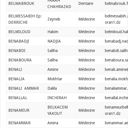
FARAH
BELMABROUK
Dentaire
belmabrouk.
CHAHRAZAD
BELMESSABIH Ep:
belmessabih
Zeyneb
Médecine
DERRICHE
oran1.dz
BELMILOUD
Hakim
Médecine
belmiloud.h
BENABADJI
NADJIA
Médecine
benabadj.nad
BENABDI
Saliha
Médecine
benabdi.sali
BENABOURA
Saliha
Médecine
benaboura.sa
BENALI
Amine
Médecine
benali.amine
BENALIA
Mokhtar
Médecine
benalia.mokh
BENALI AMMAR
Dalila
Médecine
benaliammar.
BENALLAL
INCHIRAH
Médecine
benallal.inc
BELKACEM
benameurbel
BENAMEUR
Médecine
YAKOUT
oran1.dz
BENAMMAR
Amina
Médecine
benammar.am