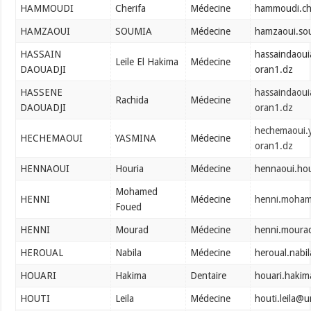
HAMMOUDI
Cherifa
Médecine
hammoudi.ch
HAMZAOUI
SOUMIA
Médecine
hamzaoui.so
HASSAIN
hassaindaouia
Leile El Hakima
Médecine
DAOUADJI
oran1.dz
HASSENE
hassaindaoui
Rachida
Médecine
DAOUADJI
oran1.dz
hechemaoui.
HECHEMAOUI
YASMINA
Médecine
oran1.dz
HENNAOUI
Houria
Médecine
hennaoui.ho
Mohamed
HENNI
Médecine
henni.moham
Foued
HENNI
Mourad
Médecine
henni.moura
HEROUAL
Nabila
Médecine
heroual.nabi
HOUARI
Hakima
Dentaire
houari.haki
HOUTI
Leila
Médecine
houti.leila@