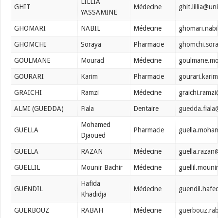
LILLIA
GHIT
Médecine
ghit.lillia@u
YASSAMINE
GHOMARI
NABIL
Médecine
ghomari.nabi
GHOMCHI
Soraya
Pharmacie
ghomchi.sor
GOULMANE
Mourad
Médecine
goulmane.mo
GOURARI
Karim
Pharmacie
gourari.kari
GRAICHI
Ramzi
Médecine
graichi.ramz
ALMI (GUEDDA)
Fiala
Dentaire
guedda.fiala
Mohamed
GUELLA
Pharmacie
guella.moha
Djaoued
GUELLA
RAZAN
Médecine
guella.razan
GUELLIL
Mounir Bachir
Médecine
guellil.moun
Hafida
GUENDIL
Médecine
guendil.hafe
Khadidja
GUERBOUZ
RABAH
Médecine
guerbouz.ra