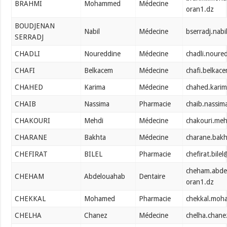
BRAHMI
Mohammed
Médecine
oran1.dz
BOUDJENAN
Nabil
Médecine
bserradj.nab
SERRADJ
CHADLI
Noureddine
Médecine
chadli.noure
CHAFI
Belkacem
Médecine
chafi.belkac
CHAHED
Karima
Médecine
chahed.kari
CHAIB
Nassima
Pharmacie
chaib.nassim
CHAKOURI
Mehdi
Médecine
chakouri.me
CHARANE
Bakhta
Médecine
charane.bak
CHEFIRAT
BILEL
Pharmacie
chefirat.bile
cheham.abde
CHEHAM
Abdelouahab
Dentaire
oran1.dz
CHEKKAL
Mohamed
Pharmacie
chekkal.moh
CHELHA
Chanez
Médecine
chelha.chan