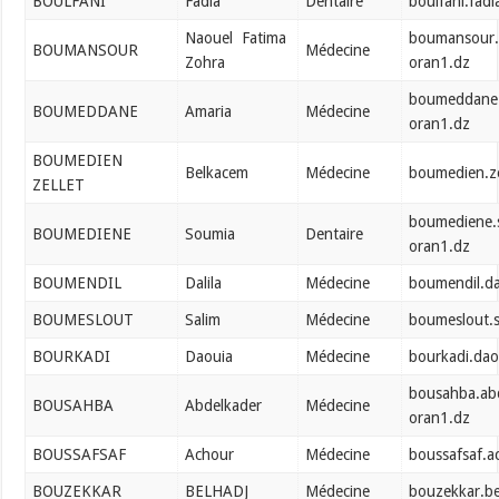
BOULFANI
Fadia
Dentaire
boulfani.fad
Naouel Fatima
boumansour.
BOUMANSOUR
Médecine
Zohra
oran1.dz
boumeddane.
BOUMEDDANE
Amaria
Médecine
oran1.dz
BOUMEDIEN
Belkacem
Médecine
boumedien.ze
ZELLET
boumediene.
BOUMEDIENE
Soumia
Dentaire
oran1.dz
BOUMENDIL
Dalila
Médecine
boumendil.da
BOUMESLOUT
Salim
Médecine
boumeslout.
BOURKADI
Daouia
Médecine
bourkadi.da
bousahba.ab
BOUSAHBA
Abdelkader
Médecine
oran1.dz
BOUSSAFSAF
Achour
Médecine
boussafsaf.
BOUZEKKAR
BELHADJ
Médecine
bouzekkar.b