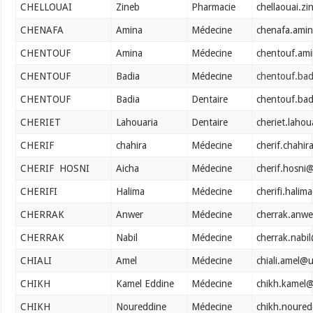
CHELLOUAI
Zineb
Pharmacie
chellaouai.z
CHENAFA
Amina
Médecine
chenafa.ami
CHENTOUF
Amina
Médecine
chentouf.am
CHENTOUF
Badia
Médecine
chentouf.ba
CHENTOUF
Badia
Dentaire
chentouf.ba
CHERIET
Lahouaria
Dentaire
cheriet.laho
CHERIF
chahira
Médecine
cherif.chahi
CHERIF HOSNI
Aicha
Médecine
cherif.hosni
CHERIFI
Halima
Médecine
cherifi.hali
CHERRAK
Anwer
Médecine
cherrak.anw
CHERRAK
Nabil
Médecine
cherrak.nabi
CHIALI
Amel
Médecine
chiali.amel@
CHIKH
Kamel Eddine
Médecine
chikh.kamel@
CHIKH
Noureddine
Médecine
chikh.noure