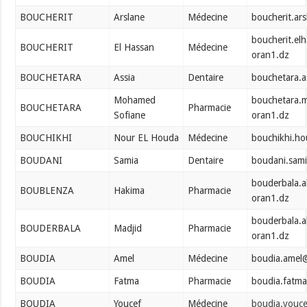
BOUCHERIT
Arslane
Médecine
boucherit.ar
boucherit.el
BOUCHERIT
El Hassan
Médecine
oran1.dz
BOUCHETARA
Assia
Dentaire
bouchetara.a
Mohamed
bouchetara.
BOUCHETARA
Pharmacie
Sofiane
oran1.dz
BOUCHIKHI
Nour EL Houda
Médecine
bouchikhi.h
BOUDANI
Samia
Dentaire
boudani.sam
bouderbala.a
BOUBLENZA
Hakima
Pharmacie
oran1.dz
bouderbala.a
BOUDERBALA
Madjid
Pharmacie
oran1.dz
BOUDIA
Amel
Médecine
boudia.amel
BOUDIA
Fatma
Pharmacie
boudia.fatm
BOUDIA
Youcef
Médecine
boudia.youc