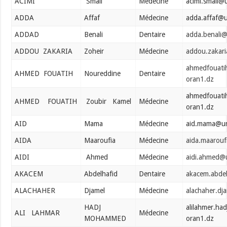
ACIMI
Smail
Médecine
acimi.smail@
ADDA
Affaf
Médecine
adda.affaf@u
ADDAD
Benali
Dentaire
adda.benali@
ADDOU ZAKARIA
Zoheir
Médecine
addou.zakar
ahmedfouati
AHMED FOUATIH
Noureddine
Dentaire
oran1.dz
ahmedfouati
AHMED FOUATIH
Zoubir Kamel
Médecine
oran1.dz
AID
Mama
Médecine
aid.mama@un
AIDA
Maaroufia
Médecine
aida.maarouf
AIDI
Ahmed
Médecine
aidi.ahmed@
AKACEM
Abdelhafid
Dentaire
akacem.abde
ALACHAHER
Djamel
Médecine
alachaher.dj
HADJ
alilahmer.h
ALI LAHMAR
Médecine
MOHAMMED
oran1.dz