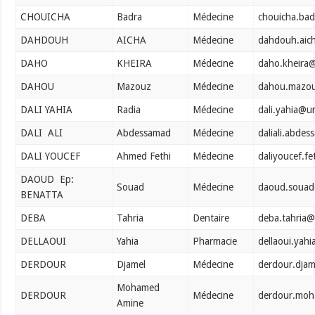
CHOUICHA
Badra
Médecine
chouicha.ba
DAHDOUH
AICHA
Médecine
dahdouh.aic
DAHO
KHEIRA
Médecine
daho.kheira
DAHOU
Mazouz
Médecine
dahou.mazou
DALI YAHIA
Radia
Médecine
dali.yahia@u
DALI ALI
Abdessamad
Médecine
daliali.abde
DALI YOUCEF
Ahmed Fethi
Médecine
daliyoucef.f
DAOUD Ep:
Souad
Médecine
daoud.souad
BENATTA
DEBA
Tahria
Dentaire
deba.tahria@
DELLAOUI
Yahia
Pharmacie
dellaoui.yah
DERDOUR
Djamel
Médecine
derdour.dja
Mohamed
DERDOUR
Médecine
derdour.moh
Amine