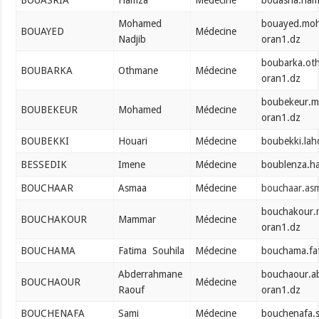
BOUASRIA
Hamza
Médecine
bouasria.ha
Mohamed
bouayed.mo
BOUAYED
Médecine
Nadjib
oran1.dz
boubarka.ot
BOUBARKA
Othmane
Médecine
oran1.dz
boubekeur.
BOUBEKEUR
Mohamed
Médecine
oran1.dz
BOUBEKKI
Houari
Médecine
boubekki.lah
BESSEDIK
Imene
Médecine
boublenza.h
BOUCHAAR
Asmaa
Médecine
bouchaar.as
bouchakour.
BOUCHAKOUR
Mammar
Médecine
oran1.dz
BOUCHAMA
Fatima Souhila
Médecine
bouchama.fa
Abderrahmane
bouchaour.a
BOUCHAOUR
Médecine
Raouf
oran1.dz
BOUCHENAFA
Sami
Médecine
bouchenafa.