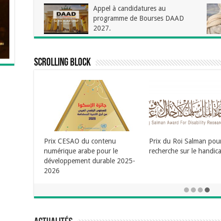
Appel à candidatures au
programme de Bourses DAAD
2027.
Scrolling Block
programme européen M
Skodowska Curie (MSC
Annonce du prix du logement
et de la construction décerné
par le Conseil des ministres
arabes – 2026