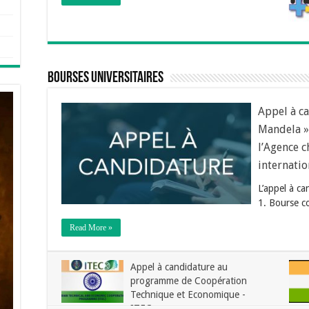
bourses universitaires
Appel à c
Mandela » 
l’Agence c
internatio
L’appel à c
1. Bourse c
Read More »
Appel à candidature au
programme de Coopération
Technique et Economique -
ITEC