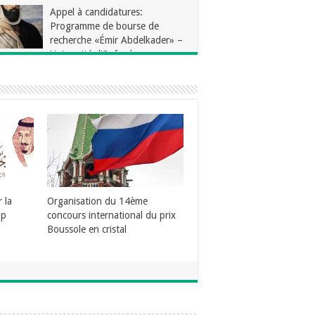
Appel à candidatures:
Programme de bourse de
recherche «Émir Abdelkader» –
Université d’Oxford
arie
A)
Annonce de Concours
International en Recherche
Chimique