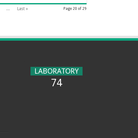
...
Last »
Page 20 of 29
LABORATORY
74