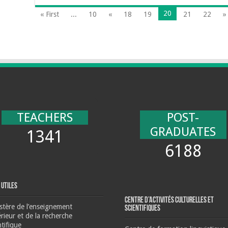
20
« First
...
10
«
18
19
21
22
»
TEACHERS
POST-
GRADUATES
1341
6188
 Utiles
Centre d’activités culturelles et
stère de l’enseignement
scientifiques
rieur et de la recherche
ntifique