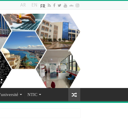
AR
EN
FR
’université
NTIC