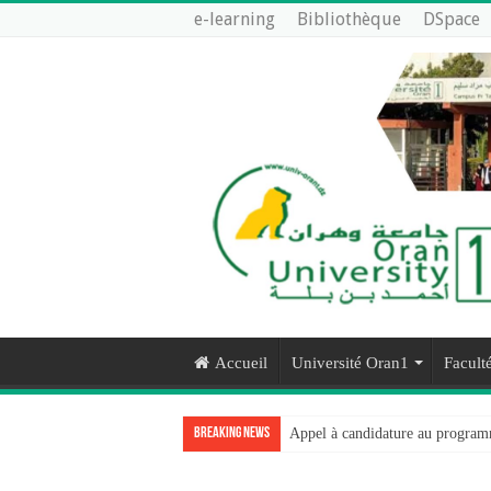
e-learning
Bibliothèque
DSpace
Accueil
Université Oran1
Faculté
Breaking News
Appel à candidature au progra