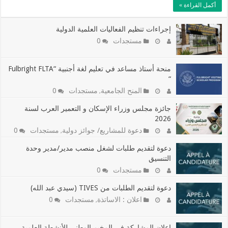
أكمل القراءة »
إجراءات تنظيم الفعاليات العلمية الدولية
مستجدات
0
منحة أستاذ مساعد في تعليم لغة أجنبية “Fulbright FLTA
“
المنح الجامعية
مستجدات
0
,
جائزة مجلس وزراء الإسكان و التعمير العرب لسنة
2026
دعوة للمشاريع/ جوائز دولية
مستجدات
0
,
دعوة لتقديم طلبات لشغل منصب مدير/مدير وحدة
التنسيق
مستجدات
0
دعوة لتقديم الطلبات من TIVES (سيدي عبد الله)
اعلان : الاساتذة
مستجدات
0
,
إعلان المشاركة في المخيم الوطني للأنشطة العلمية