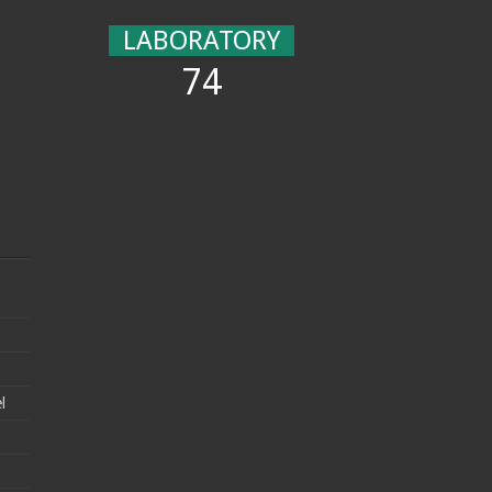
LABORATORY
74
l