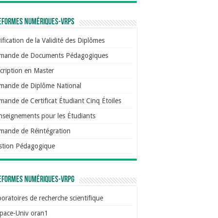
eformes numériques-VRPS
ification de la Validité des Diplômes
mande de Documents Pédagogiques
cription en Master
mande de Diplôme National
ande de Certificat Étudiant Cinq Étoiles
nseignements pour les Étudiants
mande de Réintégration
stion Pédagogique
eformes numériques-VRPG
oratoires de recherche scientifique
pace-Univ oran1