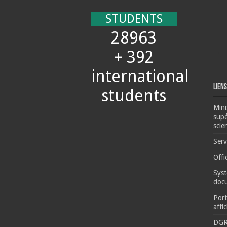
STUDENTS
28963
+ 392
international
Liens
students
Mini
supé
scie
Serv
Offi
Syst
docu
Port
affi
DG