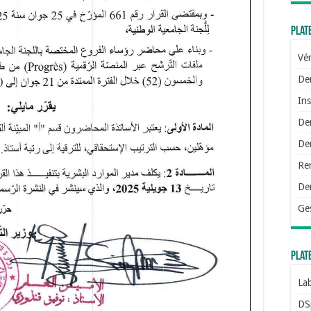
Plat
Vér
De
Ins
De
Dem
Re
De
Ge
Plat
Lab
DS