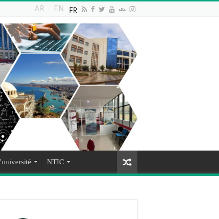
AR
EN
FR
’université
NTIC