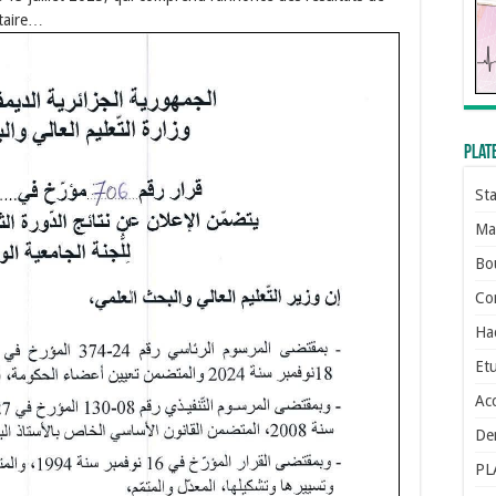
itaire…
Plat
St
Man
Bo
Con
Ha
Etu
Ac
De
PL