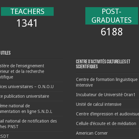
TEACHERS
POST-
GRADUATES
1341
6188
 Utiles
Centre d’activités culturelles et
stère de l’enseignement
scientifiques
rieur et de la recherche
ntifique
Centre de formation linguistique
intensive
ices universitaires – O.N.O.U
Incubateur de Université Oran1
ce publication universitaire
Unité de calcul intensive
ème national de
mentation en ligne S.N.D.L
Centre d’impression et audiovisue
ail national de notification des
Cellule d’écoute et de médiation
ches PNST
American Corner
RSDT