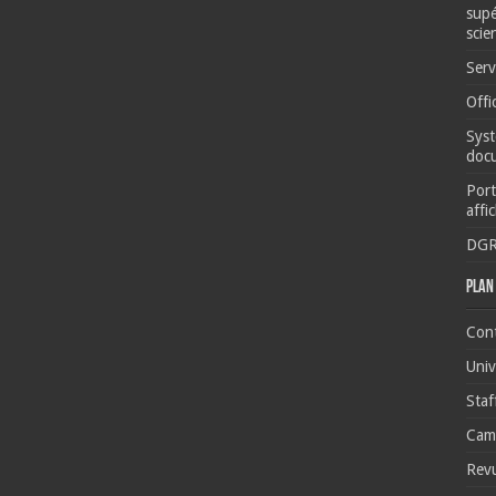
supé
scie
Serv
Offi
Syst
docu
Port
affi
DG
Plan 
Con
Univ
Staf
Camp
Revu