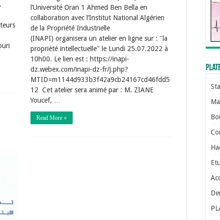
،
l’Université Oran 1 Ahmed Ben Bella en
collaboration avec l’Institut National Algérien
oteurs
de la Propriété Industrielle
(INAPI) organisera un atelier en ligne sur : ″la
ouri
propriété intellectuelle″ le Lundi 25.07.2022 à
10h00. Le lien est : https://inapi-
Plat
dz.webex.com/inapi-dz-fr/j.php?
MTID=m1144d933b3f42a9cb24167cd46fdd5
St
12 Cet atelier sera animé par : M. ZIANE
Youcef, …
Man
Bo
Read More »
Con
Ha
Etu
Ac
De
PL