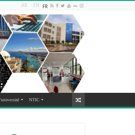
AR
EN
FR
’université
NTIC