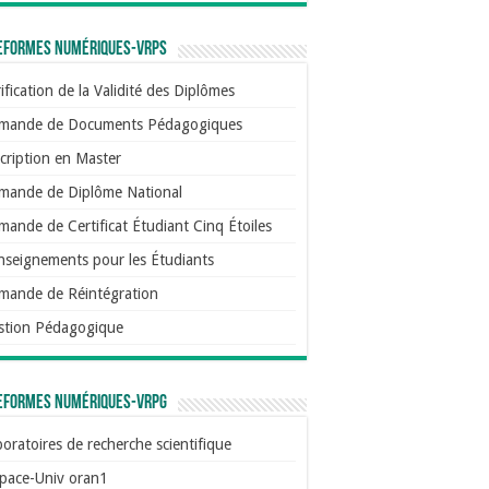
eformes numériques-VRPS
ification de la Validité des Diplômes
mande de Documents Pédagogiques
cription en Master
mande de Diplôme National
ande de Certificat Étudiant Cinq Étoiles
nseignements pour les Étudiants
mande de Réintégration
stion Pédagogique
eformes numériques-VRPG
oratoires de recherche scientifique
pace-Univ oran1