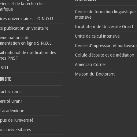
rieur et de la recherche
ntifique
Centre de formation linguistique
intensive
ices universitaires – O.N.O.U
Incubateur de Université Oran1
ce publication universitaire
Unité de calcul intensive
ème national de
mentation en ligne S.N.D.L
Centre d’impression et audiovisue
ail national de notification des
Cellule d’écoute et de médiation
ches PNST
American Corner
RSDT
Maison du Doctorant
du site
tactez-nous
ersité Oran1
f académique
us de l’université
es universitaires