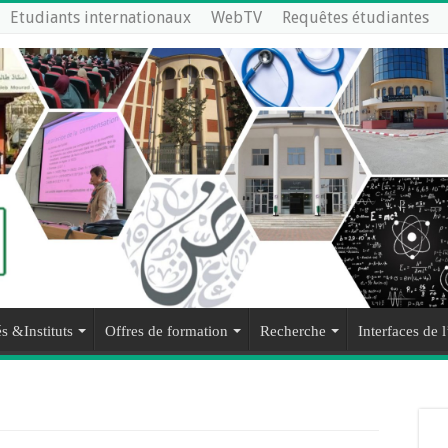
Etudiants internationaux
WebTV
Requêtes étudiantes
s &Instituts
Offres de formation
Recherche
Interfaces de l