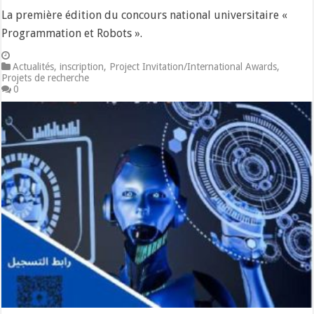
La première édition du concours national universitaire «
Programmation et Robots ».
Actualités
,
inscription
,
Project Invitation/International Awards
,
Projets de recherche
0