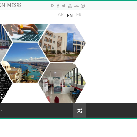
DN-MESRS
AR
FR
EN