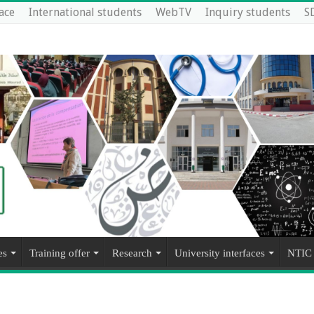
ace
International students
WebTV
Inquiry students
S
es
Training offer
Research
University interfaces
NTIC