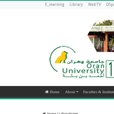
E_learning
Library
WebTV
DSp
Home
About
Faculties & Institut
Home
/
Laboratories