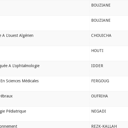
BOUZIANE
BOUZIANE
 A L’ouest Algérien
CHOUICHA
HOUTI
quée A L’ophtalmologie
IDDER
En Sciences Médicales
FERGOUG
érébraux
OUFRIHA
gie Pédiatrique
NEGADI
ronnement
REZK-KALLAH