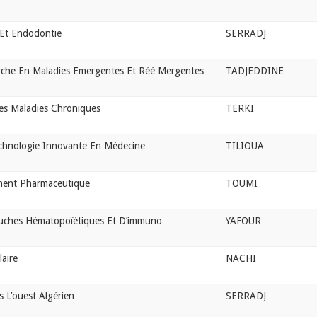
 Et Endodontie
SERRADJ
rche En Maladies Emergentes Et Réé Mergentes
TADJEDDINE
es Maladies Chroniques
TERKI
echnologie Innovante En Médecine
TILIOUA
ment Pharmaceutique
TOUMI
ouches Hématopoïétiques Et D’immuno
YAFOUR
aire
NACHI
 L’ouest Algérien
SERRADJ