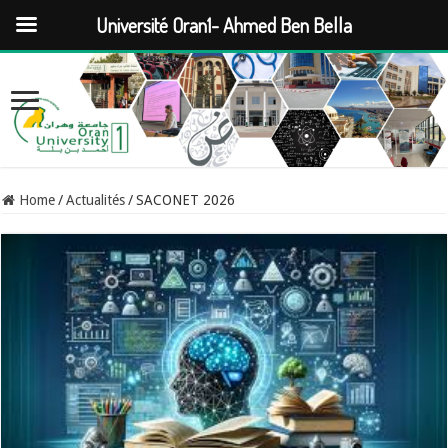
Université Oran1- Ahmed Ben Bella
Home
/
Actualités
/
SACONET 2026