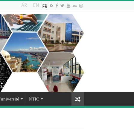
AR
EN
FR
’université
NTIC