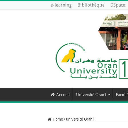
e-learning
Bibliothèque
DSpace
Accueil
Université Oran1
Faculté
Home
/
université Oran1