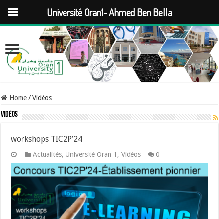
Université Oran1- Ahmed Ben Bella
Home
/
Vidéos
Vidéos
workshops TIC2P’24
Actualités
,
Université Oran 1
,
Vidéos
0